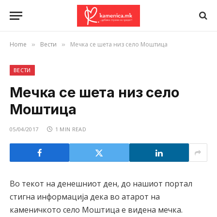
Home
Вести
Мечка се шета низ село Моштица
»
»
ВЕСТИ
Мечка се шета низ село
Моштица
05/04/2017
1 MIN READ
Во текот на денешниот ден, до нашиот портал
стигна информација дека во атарот на
каменичкото село Моштица е видена мечка.