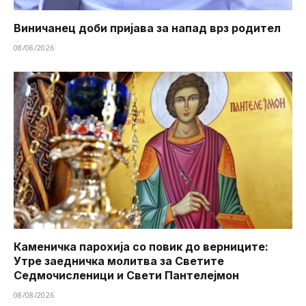
Виничанец доби пријава за напад врз родител
08/08/2026
Каменичка парохија со повик до верниците:
Утре заедничка молитва за Светите
Седмочисленици и Свети Пантелејмон
08/08/2026