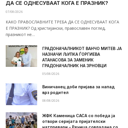
ДА СЕ ОДНЕСУВААТ КОГА Е ПРАЗНИК?
07/08/2026
КАКО ПРАВОСЛАВНИТЕ ТРЕБА ДА СЕ ОДНЕСУВААТ КОГА
Е ПРАЗНИК? Од христијански, православен поглед,
празникот не…
ГРАДОНАЧАЛНИКОТ ВАНЧО МИТЕВ ЈА
НАЗНАЧИ ЉУПКА ЃОРГИЕВА
АТАНАСОВА ЗА ЗАМЕНИК
ГРАДОНАЧАЛНИК НА ЗРНОВЦИ
05/08/2026
Виничанец доби пријава за напад
врз родител
08/08/2026
ЖФК Каменица САСА со победа ја
отвори серијата пријателски
натпревари – Речица совладана со