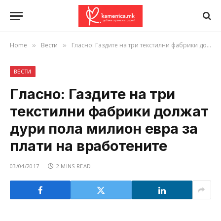
Home
Вести
Гласно: Газдите на три текстилни фабрики должат дури пола милион евра за плати на вработените
»
»
ВЕСТИ
Гласно: Газдите на три
текстилни фабрики должат
дури пола милион евра за
плати на вработените
03/04/2017
2 MINS READ