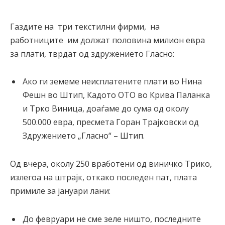
Газдите на три текстилни фирми, на
работниците им должат половина милион евра
за плати, тврдат од здружението Гласно:
Ако ги земеме неисплатените плати во Нина
Фешн во Штип, Кадото ОТО во Крива Паланка
и Трко Виница, доаѓаме до сума од околу
500.000 евра, пресмета Горан Трајковски од
Здружението „Гласно“ – Штип.
Од вчера, околу 250 вработени од виничко Трико,
излегоа на штрајк, откако последен пат, плата
примиле за јануари лани:
До февруари не сме зеле ништо, последните