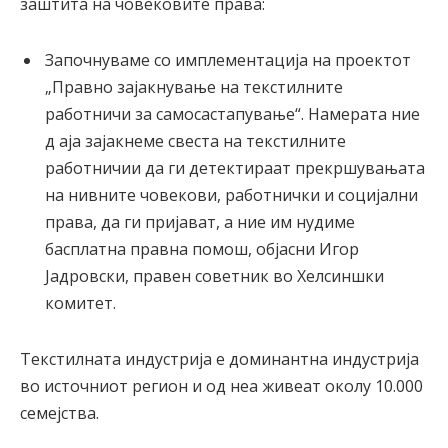
заштита на човековите права:
Започнуваме со имплементација на проектот
„Правно зајакнување на текстилните
работничи за самосастапување“. Намерата ние
д аја зајакнеме свеста на текстилните
работничии да ги детектираат прекршувањата
на нивните човекови, работнички и социјални
права, да ги пријават, а ние им нудиме
басплатна правна помош, објасни Игор
Јадровски, правен советник во Хелсиншки
комитет.
Текстилната индустрија е доминантна индустрија
во источниот регион и од неа живеат околу 10.000
семејства.