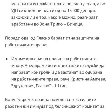
месеци ни исплаќаат плата по еден денар, а во
УЈП се книжени плати од по 15.000 денари,
законски ли е тоа, како е можно, реагираат
вработени во Зона Трико – Виница.
Поради ова, од Гласно бараат итна заштита на
работничките права:
Имаме кршење на прават на работниците
многу. Апелираме до инспекциските служби да
направат контроли и да застанат во одбрана
на работничките права, рече Кристина Ампева,
Здружение „Гласно“ – Штип.
Во меѓувреме, правна помош на текстилните
работнички им нудат од Хелсиншкиот комитет за