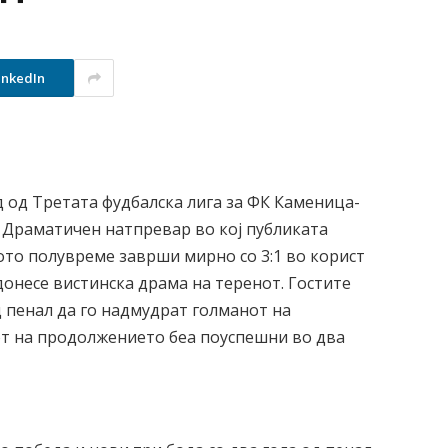
inkedIn
д од Третата фудбалска лига за ФК Каменица-
. Драматичен натпревар во кој публиката
ото полувреме заврши мирно со 3:1 во корист
онесе вистинска драма на теренот. Гостите
д пенал да го надмудрат голманот на
от на продолжението беа поуспешни во два