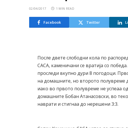
02/04/2017
1 MIN READ
Facebook
Twitter
L
После двете слободни кола по распоре
САСА, каменичани се вратија со победа
проследи вкупно дури 8 погодоци. Прв
на домашните, но второто полувреме д
иако во првото полувреме не успеаа о
домашните Бобан Атанасовски, во тек
наврати и стигнаа до нерешени 3:3.