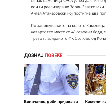
Сепак Каменица-САСА успеа да стигне д
кои ги реализираше Зоран Златковски. 
Ангел Атанасовски кој постигна два по
По завршувањето на колото Каменица-С
четвртотто место со 43 освоени бода, 
трето пласираното ФК Осогово од Коча
ДОЗНАЈ
ПОВЕЌЕ
Виничанец доби пријава за
Каменичка