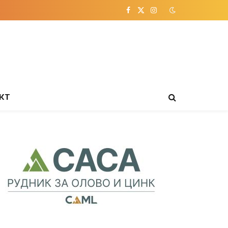
Facebook
X
Instagram
(Twitter)
КТ