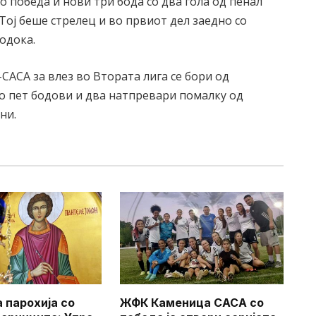
о победа и нови три бода со два гола од пенал
Тој беше стрелец и во првиот дел заедно со
годока.
АСА за влез во Втората лига се бори од
со пет бодови и два натпревари помалку од
ни.
 парохија со
ЖФК Каменица САСА со