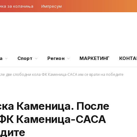
ика за колачиња
Импресум
а
Спорт
Регион
МАРКЕТИНГ
КОНТА
ле две слободни кола ФК Каменица-САСА им се врати на победите
ка Каменица. После
а ФК Каменица-САСА
едите