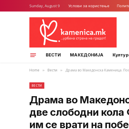
Sunday, August 9
Услови за користење
Полит
ВЕСТИ
МАКЕДОНИЈА
Култур
Home
Вести
Драма во Македонска Каменица. Пос
»
»
ВЕСТИ
Драма во Македонс
две слободни кол
им се врати на поб