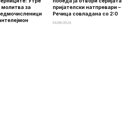
верниците: Утре
победа ја отвори серијата
 молитва за
пријателски натпревари –
Седмочисленици
Речица совладана со 2:0
антелејмон
06/08/2026