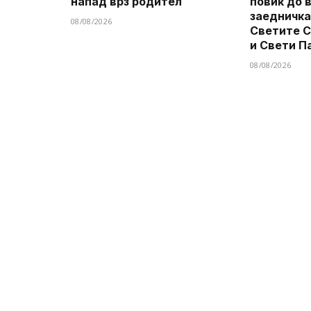
напад врз родител
повик до 
заедничка
08/08/2026
Светите 
и Свети П
08/08/2026