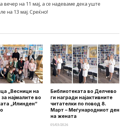
 вечер на 11 мај, а се надеваме дека уште
е на 13 мај. Среќно!
ца „Весници на
Библиотеката во Делчево
 за најмалите во
ги награди најактивните
ата „Илинден“
читателки по повод 8.
во
Март – Меѓународниот ден
на жената
05/03/2026