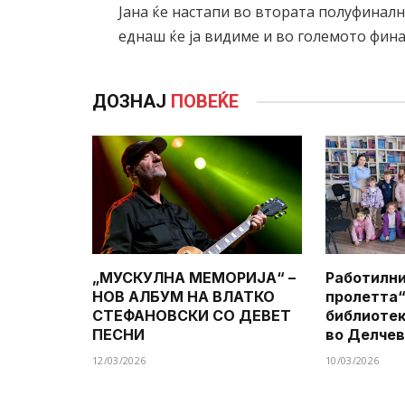
Јана ќе настапи во втората полуфинална
еднаш ќе ја видиме и во големото финал
ДОЗНАЈ
ПОВЕЌЕ
„МУСКУЛНА МЕМОРИЈА“ –
Работилни
НОВ АЛБУМ НА ВЛАТКО
пролетта“
СТЕФАНОВСКИ СО ДЕВЕТ
библиотек
ПЕСНИ
во Делче
12/03/2026
10/03/2026