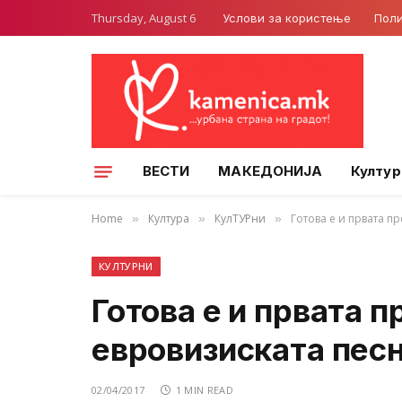
Thursday, August 6
Услови за користење
Поли
ВЕСТИ
МАКЕДОНИЈА
Култур
Home
Култура
КулТУРни
Готова е и првата п
»
»
»
КУЛТУРНИ
Готова е и првата п
евровизиската песн
02/04/2017
1 MIN READ