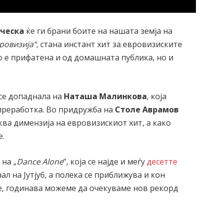
рческа
ќе ги брани боите на нашата земја на
ровизија“
, стана инстант хит за евровизиските
о е прифатена и од домашната публика, но и
 се допаднала на
Наташа Малинкова
, која
преработка. Во придружба на
Столе Аврамов
ква димензија на евровизискиот хит, а како
е.
 на „
Dance Alonе
“, која се најде и меѓу
десетте
л на Јутјуб, а полека се приближува и кон
е, годинава можеме да очекуваме нов рекорд
.