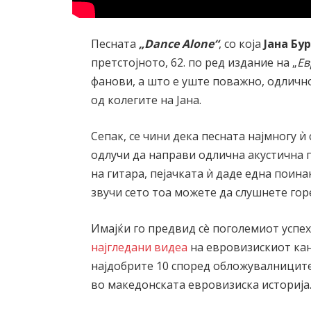
Песната
„Dance Alone“
, со која
Јана Бу
претстојното, 62. по ред издание на „
Ев
фанови, а што е уште поважно, одличн
од колегите на Јана.
Сепак, се чини дека песната најмногу ѝ
одлучи да направи одлична акустична 
на гитара, пејачката ѝ даде една поина
звучи сето тоа можете да слушнете гор
Имајќи го предвид сè поголемиот успех
најгледани видеа
на евровизискиот кана
најдобрите 10 според обложувалницит
во македонската евровизиска историја