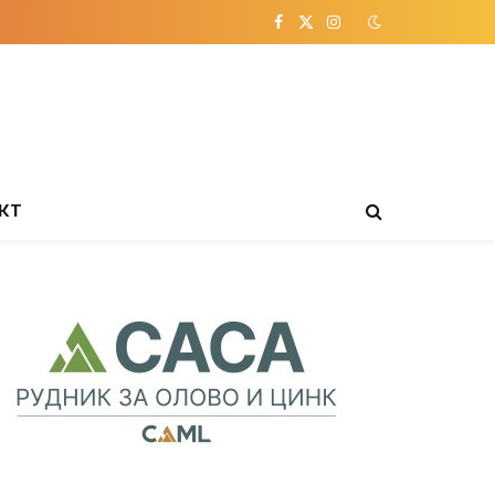
Facebook
X
Instagram
(Twitter)
КТ