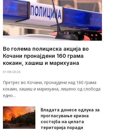
Во голема полициска акција во
Кочани пронајдени 160 грама
кокаин, хашиш и марихуана
01/08/2026
Претрес во Кочани, пронајдени над 160 грама
кокаин, хашиш и марихуана, лишено од слобода
едно…
Владата донесе одлука за
прогласување кризна
состојба на целата
територија поради