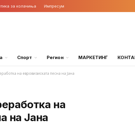
тика за колачиња
Импресум
а
Спорт
Регион
МАРКЕТИНГ
КОНТА
реработка на евровизиската песна на Јана
реработка на
а на Јана