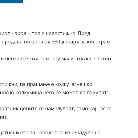
чниот народ – тоа е недостижно. Пред
е продава по цена од 330 денари за килограм:
 и пензиите кои се многу мали, тогаш е ептен
остижни, па прашање е колку јагнешко
осно колкумина него ќе можат да го купат:
празник цените се намалуваат, само кај нас се
ип.
 јагнешкото за народот се изненадување,