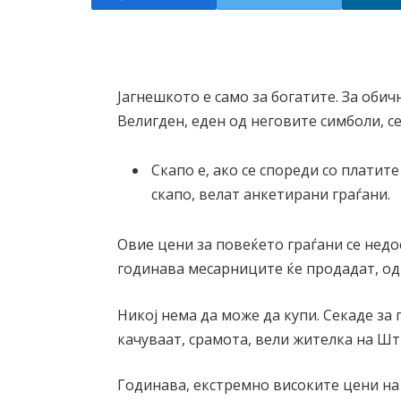
Јагнешкото е само за богатите. За оби
Велигден, еден од неговите симболи, с
Скапо е, ако се спореди со платите
скапо, велат анкетирани граѓани.
Овие цени за повеќето граѓани се нед
годинава месарниците ќе продадат, одн
Никој нема да може да купи. Секаде за 
качуваат, срамота, вели жителка на Шт
Годинава, екстремно високите цени на