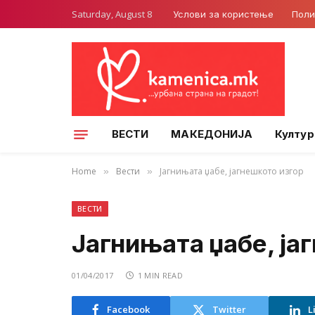
Saturday, August 8
Услови за користење
Поли
ВЕСТИ
МАКЕДОНИЈА
Култур
Home
Вести
Јагнињата џабе, јагнешкото изгор
»
»
ВЕСТИ
Јагнињата џабе, ја
01/04/2017
1 MIN READ
Facebook
Twitter
L