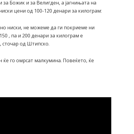
 за Божик и за Велигден, а јагнињата на
ниски цени од 100-120 денари за килограм:
но ниски, не можеме да ги покриеме ни
50 , па и 200 денари за килограм е
, сточар од Штипско.
н ќе го омрсат малкумина. Повеќето, ќе