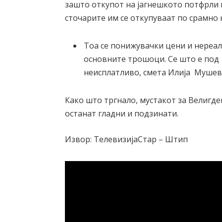
зашто откупот на јагнешкото потфрли и
сточарите им се откупуваат по срамно 
Тоа се понижувачки цени и нереал
основните трошоци. Се што е под 1
неисплатливо, смета Илија Мушев
Како што тргнало, мустакот за Велигде
останат гладни и подзинати.
Извор: ТелевизијаСтар – Штип