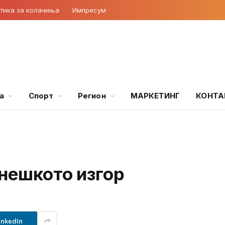
тика за колачиња
Импресум
а
Спорт
Регион
МАРКЕТИНГ
КОНТА
гнешкото изгор
inkedIn