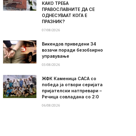
КАКО ТРЕБА
ПРАВОСЛАВНИТЕ ДА СЕ
ОДНЕСУВААТ КОГА Е
ПРАЗНИК?
07/08/2026
Викендов приведени 34
возачи поради безобѕирно
управување
03/08/2026
ЖФК Каменица САСА со
победа ја отвори серијата
пријателски натпревари –
Речица совладана со 2:0
06/08/2026