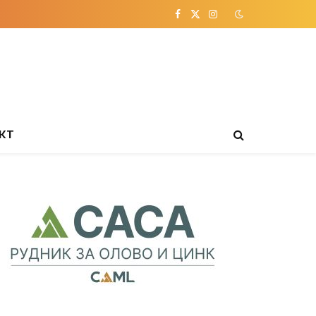
Facebook
X
Instagram
(Twitter)
КТ