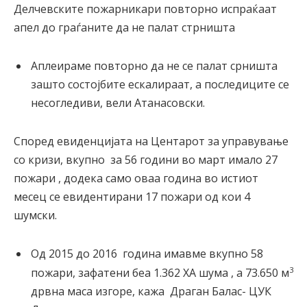
Делчевските пожарникари повторно испраќаат
апел до граѓаните да не палат стрништа
Аплеираме повторно да не се палат срништа
зашто состојбите ескалираат, а последиците се
несогледиви, вели Атанасовски.
Според евиденцијата на Центарот за управување
со кризи, вкупно за 56 години во март имало 27
пожари , додека само оваа година во истиот
месец се евидентирани 17 пожари од кои 4
шумски.
Од 2015 до 2016 година имавме вкупно 58
3
пожари, зафатени беа 1.362 ХА шума , а 73.650 м
дрвна маса изгоре, кажа Драган Балас- ЦУК