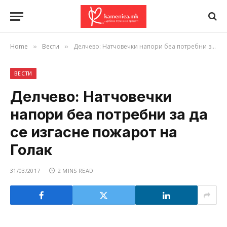
Home
Вести
Делчево: Натчовечки напори беа потребни за да се изгасне пожарот на Голак
»
»
ВЕСТИ
Делчево: Натчовечки
напори беа потребни за да
се изгасне пожарот на
Голак
31/03/2017
2 MINS READ