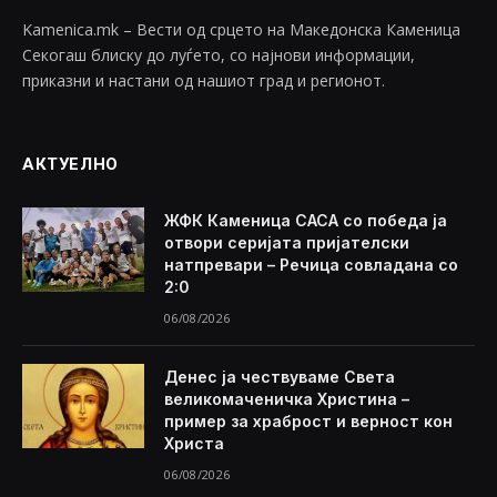
Kamenica.mk – Вести од срцето на Македонска Каменица
Секогаш блиску до луѓето, со најнови информации,
приказни и настани од нашиот град и регионот.
АКТУЕЛНО
ЖФК Каменица САСА со победа ја
отвори серијата пријателски
натпревари – Речица совладана со
2:0
06/08/2026
Денес ја чествуваме Света
великомаченичка Христина –
пример за храброст и верност кон
Христа
06/08/2026