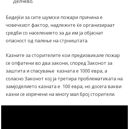
Делчево.
Бидејќи за сите шумски пожари причина е
човечкиот фактор, надлежнте ќе организираат
средби со населението за да им ја објаснат
опасност од палење на стрништата.
Казните за сторителите кои предизвикале пожар
се опфатени во два закони, според Законот за
заштита и спасување казната е 1000 евра, а
соласно Законот кој ја третира проблематиката на
замјоделието казната е 100 евра, но досега вакви
казни се изречени на многу мал број сторители.