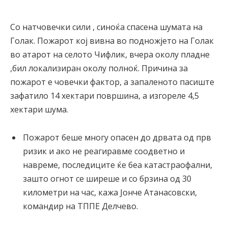
Со натчовечки сили , синоќа спасена шумата на
Голак. Пожарот кој вивна во подножјето на Голак
во атарот на селото Чифлик, вчера околу пладне
,бил локализиран околу полноќ. Причина за
пожарот е човечки фактор, а запаленото пасиште
зафатило 14 хектари површина, а изгореле 4,5
хектари шума.
Пожарот беше многу опасен до дрвата од прв
ризик и ако не реагиравме соодветно и
навреме, последиците ќе беа катастраофални,
зашто огнот се ширеше и со брзина од 30
километри на час, кажа Јонче Атанасовски,
командир на ТППЕ Делчево.