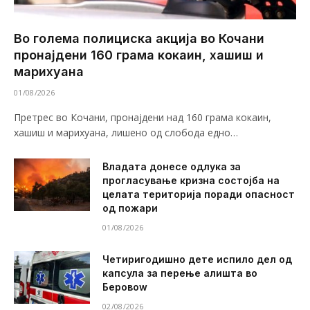
Во голема полициска акција во Кочани
пронајдени 160 грама кокаин, хашиш и
марихуана
01/08/2026
Претрес во Кочани, пронајдени над 160 грама кокаин,
хашиш и марихуана, лишено од слобода едно…
Владата донесе одлука за
прогласување кризна состојба на
целата територија поради опасност
од пожари
01/08/2026
Четиригодишно дете испило дел од
капсула за перење алишта во
Беровоw
02/08/2026