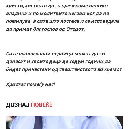
христијанството да го пречекаме нашиот
владика и по молитвите негови Бог да не
помилува, а сите што постеле и се исповедале
да примат благослов од Отецот.
Сите православни верници можат да ги
донесат и своите деца до седум години да
бидат причестени од свештенството во храмот
Христос помеѓу нас!
ДОЗНАЈ
ПОВЕЌЕ