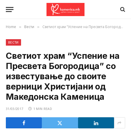
Home
Вести
Светиот храм “Успение на Пресвета Богородица” со известување до своите верници Христијани од Македонска Каменица
»
»
ВЕСТИ
Светиот храм “Успение на
Пресвета Богородица” со
известување до своите
верници Христијани од
Македонска Каменица
31/03/2017
1 MIN READ