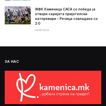
ЖФК Каменица САСА со победа ја
отвори серијата пријателски
натпревари – Речица совладана со
2:0
06/08/2026
ЗА НАС