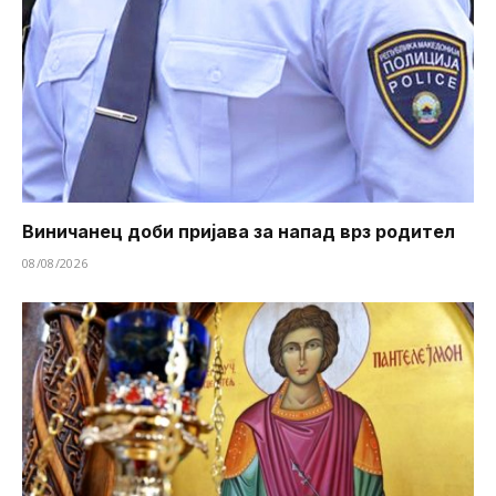
Виничанец доби пријава за напад врз родител
08/08/2026