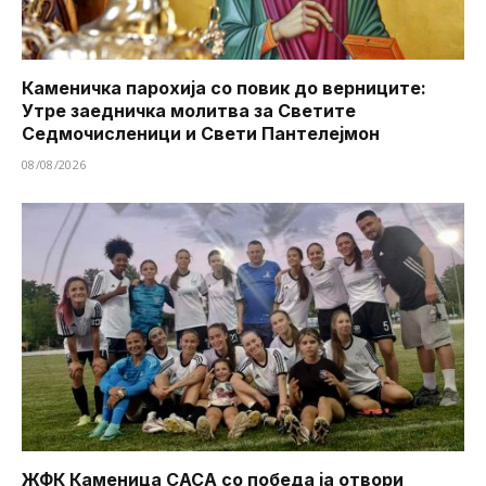
Каменичка парохија со повик до верниците:
Утре заедничка молитва за Светите
Седмочисленици и Свети Пантелејмон
08/08/2026
ЖФК Каменица САСА со победа ја отвори