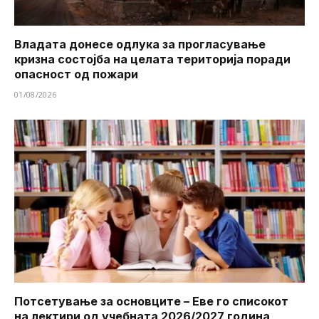
Владата донесе одлука за прогласување
кризна состојба на целата територија поради
опасност од пожари
01/08/2026
Потсетување за основците – Еве го списокот
на лектири од учебната 2026/2027 година