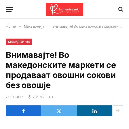
Home
Македонија
Внимавајте! Во македонските маркети се продаваат овошни сокови без овошје
»
»
МАКЕДОНИЈА
Внимавајте! Во
македонските маркети се
продаваат овошни сокови
без овошје
23/03/2017
2 MINS READ