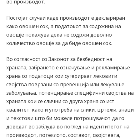
во производот.
Постојат случаи каде производот е деклариран
како овошен сок, а податокот за содржина на
овошје покажува дека не содржи доволно
количество овошје за да биде овошен сок.
Во согласност со Законот за безбедност на
храната, забрането е означување и рекламирање
храна со податоци кои сугерираат лековити
својства поврзани со превенција или лекување
заболувања, потенцирање специфични својства на
храната кои се слични со друга храна со ист
квалитет, како и употреба на слики, цртежи, знаци
и текстови што би можеле потрошувачот да го
доведат во заблуда во поглед на идентитетот на
производот, потеклото, составот, својствата,