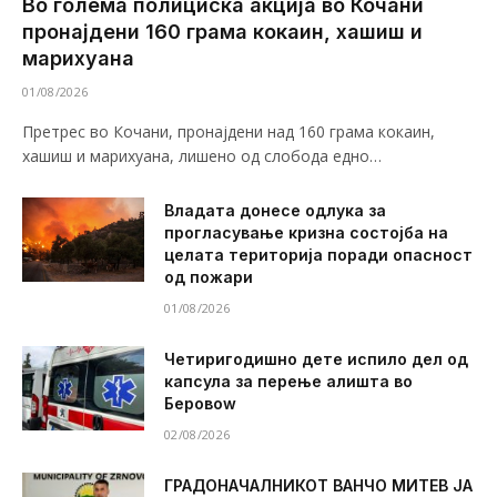
Во голема полициска акција во Кочани
пронајдени 160 грама кокаин, хашиш и
марихуана
01/08/2026
Претрес во Кочани, пронајдени над 160 грама кокаин,
хашиш и марихуана, лишено од слобода едно…
Владата донесе одлука за
прогласување кризна состојба на
целата територија поради опасност
од пожари
01/08/2026
Четиригодишно дете испило дел од
капсула за перење алишта во
Беровоw
02/08/2026
ГРАДОНАЧАЛНИКОТ ВАНЧО МИТЕВ ЈА