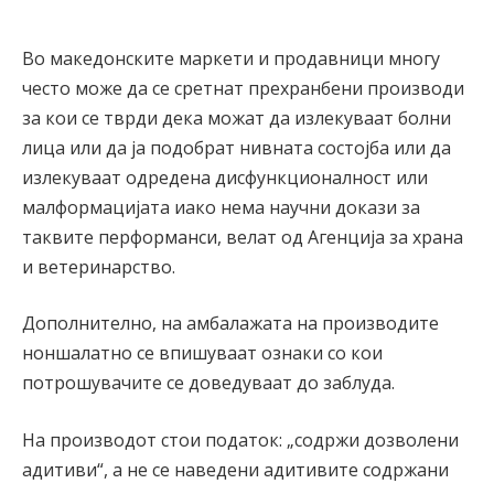
Во македонските маркети и продавници многу
често може да се сретнат прехранбени производи
за кои се тврди дека можат да излекуваат болни
лица или да ја подобрат нивната состојба или да
излекуваат одредена дисфункционалност или
малформацијата иако нема научни докази за
таквите перформанси, велат од Агенција за храна
и ветеринарство.
Дополнително, на амбалажата на производите
ноншалатно се впишуваат ознаки со кои
потрошувачите се доведуваат до заблуда.
На производот стои податок: „содржи дозволени
адитиви“, а не се наведени адитивите содржани