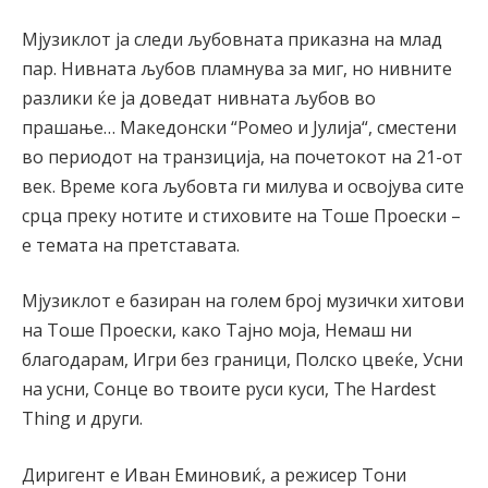
Мјузиклот ја следи љубовната приказна на млад
пар. Нивната љубов пламнува за миг, но нивните
разлики ќе ја доведат нивната љубов во
прашање… Македонски “Ромео и Јулија“, сместени
во периодот на транзиција, на почетокот на 21-от
век. Време кога љубовта ги милува и освојува сите
срца преку нотите и стиховите на Тоше Проески –
е темата на претставата.
Мјузиклот е базиран на голем број музички хитови
на Тоше Проески, како Тајно моја, Немаш ни
благодарам, Игри без граници, Полско цвеќе, Усни
на усни, Сонце во твоите руси куси, The Hardest
Thing и други.
Диригент е Иван Еминовиќ, а режисер Тони