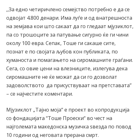
,,За едно четиричлено семејство потребно е да се
одвојат 4.800 денари. Има луѓе и од внатрешноста
на земјава кои што сакаат да го гледаат мјузиклот,
па со трошоците за патување сигурно ќе ги чини
околу 100 евра. Сепак, Тоше ги сакаше сите,
познат е по својата љубов кон публиката, по
хуманоста и помагањето на сиромашните граѓани.
Сега, со овие цени на влезниците, излегува дека
сиромашните не ќе можат да си го дозволат
задоволството да присуствуваат на претставата’’
– се најчестите коментари.
Мјузиклот „Тајно моја“ е проект во копродукција
со фондацијата “Тоше Проески“ во чест на
најголемата македонска музичка ѕвезда по повод
10 години од неговата прерана смрт.