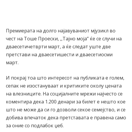
Премиерата на долго најавуваниот мјузикл во
чест на Тоше Проески, ,,Тајно моја’’ ќе се случи на
дваесетичетврти март, а ќе следат уште две
претстави на дваесетишести и дваесетиосми
март.
И покрај тоа што интересот на публиката е голем,
сепак не изостануваат и критиките околу цената
на влезниците. На социјалните мрежи најчесто се
коментира дека 1.200 денари за билет е нешто кое
што не може да си го дозволи секое семејство, и се
добива впечаток дека претставата е правена само
за оние со подлабок џеб.