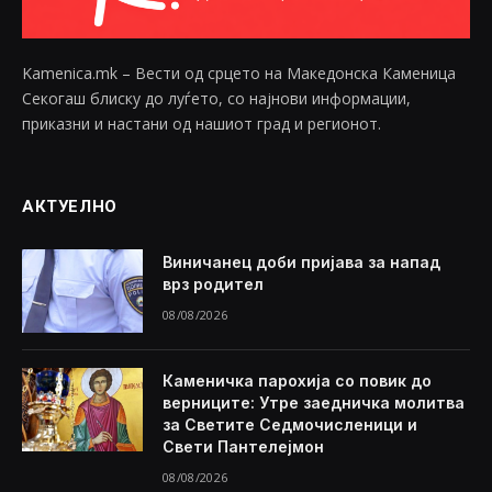
Kamenica.mk – Вести од срцето на Македонска Каменица
Секогаш блиску до луѓето, со најнови информации,
приказни и настани од нашиот град и регионот.
АКТУЕЛНО
Виничанец доби пријава за напад
врз родител
08/08/2026
Каменичка парохија со повик до
верниците: Утре заедничка молитва
за Светите Седмочисленици и
Свети Пантелејмон
08/08/2026