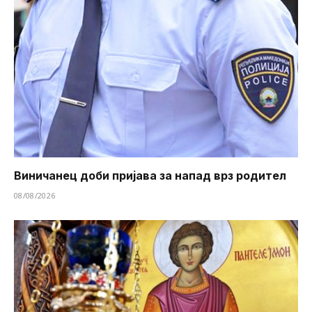
Виничанец доби пријава за напад врз родител
08/08/2026