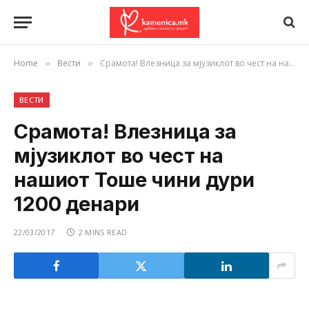
Home
Вести
Срамота! Влезница за мјузиклот во чест на нашиот Тоше чини дури 1200 денари
»
»
ВЕСТИ
Срамота! Влезница за
мјузиклот во чест на
нашиот Тоше чини дури
1200 денари
22/03/2017
2 MINS READ