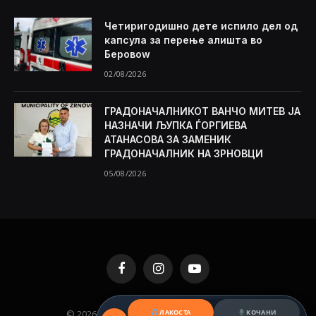
Четиригодишно дете испило дел од
капсула за перење алишта во
Беровоw
02/08/2026
ГРАДОНАЧАЛНИКОТ ВАНЧО МИТЕВ ЈА
НАЗНАЧИ ЉУПКА ЃОРГИЕВА
АТАНАСОВА ЗА ЗАМЕНИК
ГРАДОНАЧАЛНИК НА ЗРНОВЦИ
05/08/2026
Facebook
Instagram
YouTube
© 2026 KAMENICA.MK. Designed by
MKNET
.
ЛАКОСТА
КОЧАНИ