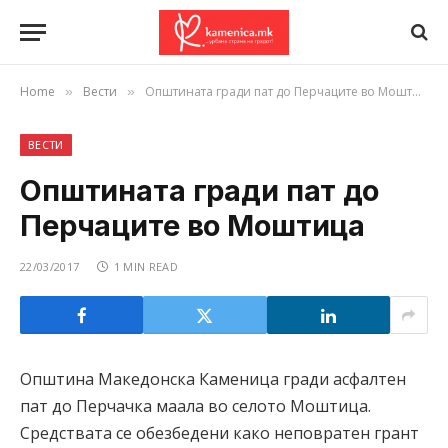
Home
Вести
Општината гради пат до Перчаците во Моштица
»
»
ВЕСТИ
Општината гради пат до
Перчаците во Моштица
22/03/2017
1 MIN READ
Општина Македонска Каменица гради асфалтен
пат до Перчачка маала во селото Моштица.
Средствата се обезбедени како неповратен грант