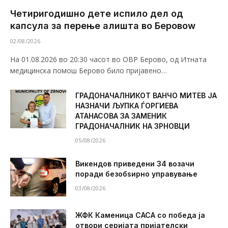
Четиригодишно дете испило дел од
капсула за перење алишта во Беровоw
02/08/2026
На 01.08.2026 во 20:30 часот во ОВР Берово, од Итната
медицинска помош Берово било пријавено…
ГРАДОНАЧАЛНИКОТ ВАНЧО МИТЕВ ЈА
НАЗНАЧИ ЉУПКА ЃОРГИЕВА
АТАНАСОВА ЗА ЗАМЕНИК
ГРАДОНАЧАЛНИК НА ЗРНОВЦИ
05/08/2026
Викендов приведени 34 возачи
поради безобѕирно управување
03/08/2026
ЖФК Каменица САСА со победа ја
отвори серијата пријателски