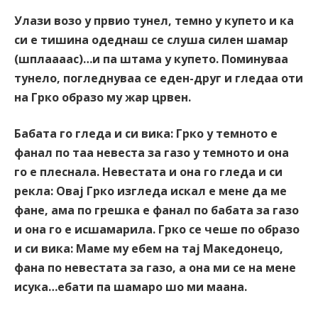
Улази возо у првио тунел, темно у купето и ка
си е тишина одеднаш се слуша силен шамар
(шплаааас)…и па штама у купето. Поминуваа
тунело, погледнуваа се еден-друг и гледаа оти
на Грко образо му жар црвен.
Бабата го гледа и си вика: Грко у темното е
фанал по таа невеста за газо у темното и она
го е плеснала. Невестата и она го гледа и си
рекла: Овај Грко изгледа искал е мене да ме
фане, ама по грешка е фанал по бабата за газо
и она го е исшамарила. Грко се чеше по образо
и си вика: Маме му ебем на тај Македонецо,
фана по невестата за газо, а она ми се на мене
исука…ебати па шамаро шо ми маана.