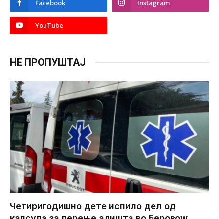
Facebook
Instagram
YouTube
НЕ ПРОПУШТАЈ
Четиригодишно дете испило дел од
капсула за перење алишта во Беровоw