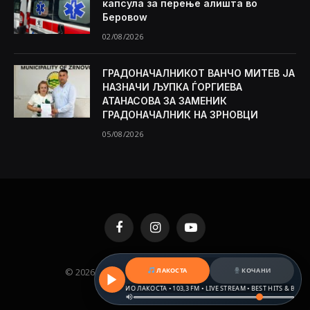
капсула за перење алишта во
Беровоw
02/08/2026
ГРАДОНАЧАЛНИКОТ ВАНЧО МИТЕВ ЈА
НАЗНАЧИ ЉУПКА ЃОРГИЕВА
АТАНАСОВА ЗА ЗАМЕНИК
ГРАДОНАЧАЛНИК НА ЗРНОВЦИ
05/08/2026
Facebook
Instagram
YouTube
© 2026 KAMENICA.MK. Designed by
MKNET
.
ЛАКОСТА
КОЧАНИ
РАДИО ЛАКОСТА • 103,3 FM • LIVE STREAM • BEST HITS & BALKAN