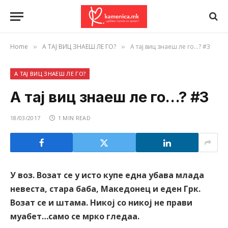
Home
А ТАЈ ВИЦ ЗНАЕШ ЛЕ ГО?
А тај виц знаеш ле го…? #3
»
»
А ТАЈ ВИЦ ЗНАЕШ ЛЕ ГО?
А тај виц знаеш ле го…? #3
18/03/2017
1 MIN READ
У воз. Возат се у исто купе една убава млада
невеста, стара баба, Македонец и еден Грк.
Возат се и штама. Никој со никој не прави
муабет…само се мрко гледаа.