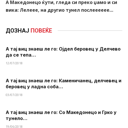
А Македонецо ќути, гледа си преко џамо и си
вика: Лелеее, на другио тунел послееееее…
ДОЗНАЈ
ПОВЕЌЕ
А тај виц знаеш ле го: Ојдел беровец у Делчево
да се тепа…
12/07/2018
А тај виц знаеш ле го: Каменичанец, делчевец и
беровец у ладна соба…
03/07/2018
А тај виц знаеш ле го: Со Македонецо и Грко у
тунело…
19/06/2018