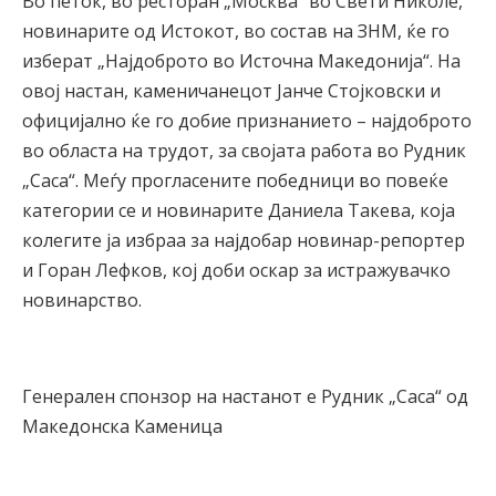
Во петок, во ресторан „Москва“ во Свети Николе,
новинарите од Истокот, во состав на ЗНМ, ќе го
изберат „Најдоброто во Источна Македонија“. На
овој настан, каменичанецот Јанче Стојковски и
официјално ќе го добие признанието – најдоброто
во областа на трудот, за својата работа во Рудник
„Саса“. Меѓу прогласените победници во повеќе
категории се и новинарите Даниела Такева, која
колегите ја избраа за најдобар новинар-репортер
и Горан Лефков, кој доби оскар за истражувачко
новинарство.
Генерален спонзор на настанот е Рудник „Саса“ од
Македонска Каменица