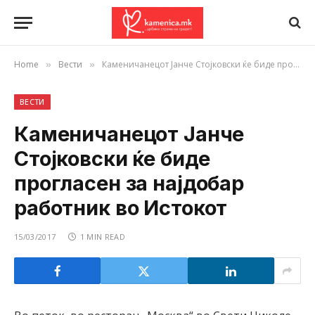
Home
Вести
Каменичанецот Јанче Стојковски ќе биде прогласен за најдобар работник во Истокот
»
»
ВЕСТИ
Каменичанецот Јанче
Стојковски ќе биде
прогласен за најдобар
работник во Истокот
15/03/2017
1 MIN READ