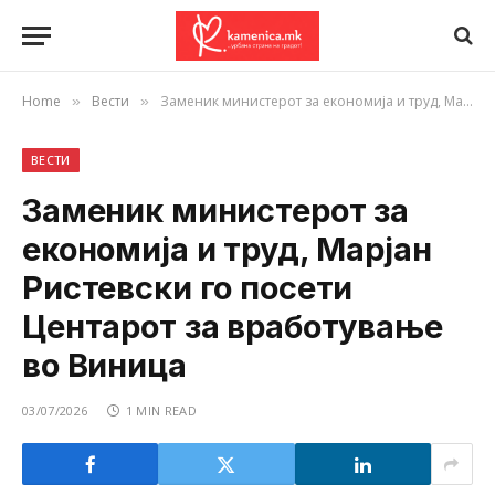
Home
Вести
Заменик министерот за економија и труд, Марјан Ристевски го посети Центарот за вработување во Виница
»
»
ВЕСТИ
Заменик министерот за
економија и труд, Марјан
Ристевски го посети
Центарот за вработување
во Виница
03/07/2026
1 MIN READ