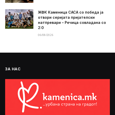
ЖФК Каменица САСА со победа ја
отвори серијата пријателски
натпревари – Речица совладана со
2:0
06/08/2026
ЗА НАС