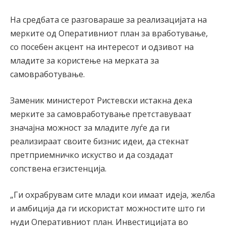
На средбата се разговараше за реализацијата на
мерките од Оперативниот план за вработување,
со посебен акцент на интересот и одзивот на
младите за користење на мерката за
самовработување.
Заменик министерот Ристевски истакна дека
мерките за самовработување претставуваат
значајна можност за младите луѓе да ги
реализираат своите бизнис идеи, да стекнат
претприемничко искуство и да создадат
сопствена егзистенција.
„Ги охрабрувам сите млади кои имаат идеја, желба
и амбиција да ги искористат можностите што ги
нуди Оперативниот план. Инвестицијата во