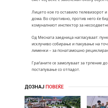
Лицето кое го оставило телевизорот и 
дома. Во спротивно, против него ќе би
комуналниот инспектор за несоодветно
Од Месната заедница нагласуваат: пунк
исклучиво собирање и пакување на точн
лименки – за понатамошно рециклира
Граѓаните се замолуваат за трпение д
постапување со отпадот.
ДОЗНАЈ
ПОВЕЌЕ