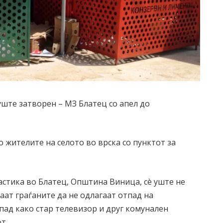
уште затворен – МЗ Блатец со апел до
 жителите на селото во врска со пунктот за
ластика во Блатец, Општина Виница, сè уште не
раат граѓаните да не одлагаат отпад на
пад како стар телевизор и друг комунален
т.