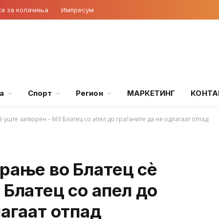
ка за колачиња
Импресум
а
Спорт
Регион
МАРКЕТИНГ
КОНТА
 уште затворен – МЗ Блатец со апел до граѓаните да не одлагаат отпад
рање во Блатец сè
 Блатец со апел до
лагаат отпад