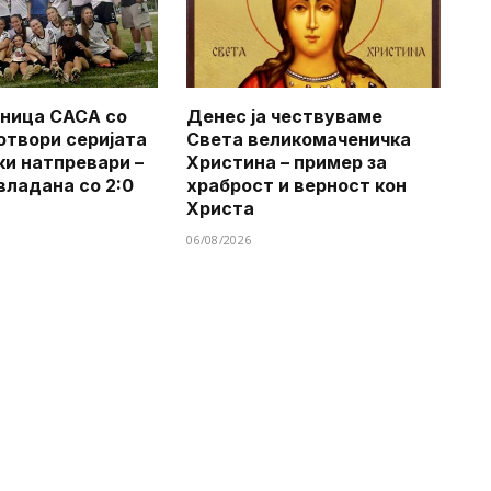
ница САСА со
Денес ја чествуваме
 отвори серијата
Света великомаченичка
ки натпревари –
Христина – пример за
владана со 2:0
храброст и верност кон
Христа
06/08/2026