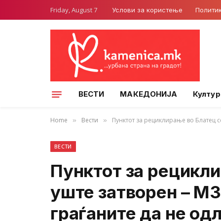
Friday, August 7
Услови за користење
Полити
ВЕСТИ
МАКЕДОНИЈА
Култур
Home
Вести
Пунктот за рециклирање во Блатец сè
»
»
ВЕСТИ
Пунктот за рецикли
уште затворен – МЗ
граѓаните да не од