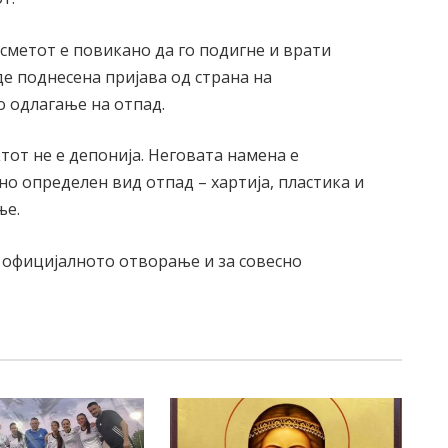
сметот е повикано да го подигне и врати
де поднесена пријава од страна на
 одлагање на отпад.
тот не е депонија. Неговата намена е
о определен вид отпад – хартија, пластика и
ње.
о официјалното отворање и за совесно