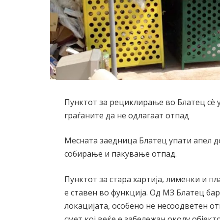
Пунктот за рециклирање во Блатец сè 
граѓаните да не одлагаат отпад
Месната заедница Блатец упати апел до
собирање и пакување отпад.
Пунктот за стара хартија, лименки и п
е ставен во функција. Од МЗ Блатец ба
локацијата, особено не несоодветен от
смет кој веќе е забележан околу објекто