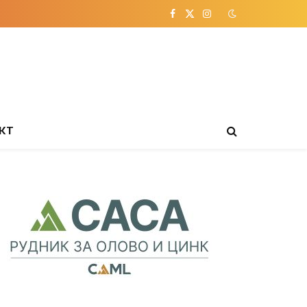
Facebook
X
Instagram
(Twitter)
КТ