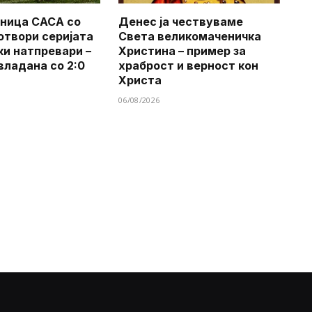
ница САСА со
Денес ја чествуваме
 отвори серијата
Света великомаченичка
ки натпревари –
Христина – пример за
владана со 2:0
храброст и верност кон
Христа
06/08/2026