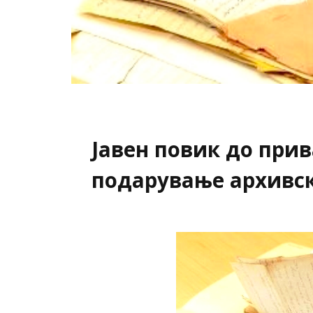
Јавен повик до при
подарување архивс