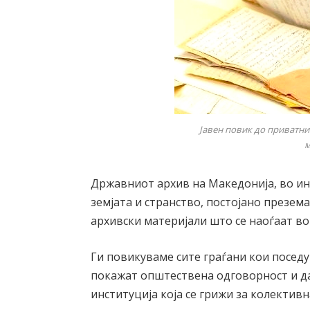
Јавен повик до приватн
м
Државниот архив на Македонија, во ин
земјата и странство, постојано презе
архивски материјали што се наоѓаат во
Ги повикуваме сите граѓани кои поседу
покажат општествена одговорност и да
институција која се грижи за колектив