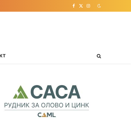
Facebook
X
Instagram
(Twitter)
КТ