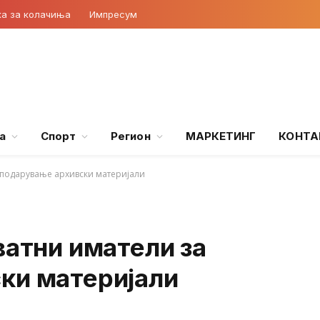
ка за колачиња
Импресум
а
Спорт
Регион
МАРКЕТИНГ
КОНТА
а подарување архивски материјали
ватни иматели за
ки материјали