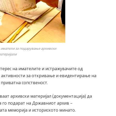
и иматели за подарување архивски
атеријали
терес на имателите и истражувачите од
ма активности за откривање и евидентирање на
 приватна сопственост.
ваат архивски материјал (документација) да
 го подарaт на Државниот архив –
ната меморија и историското минато.