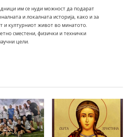
едници им се нуди можност да подарaт
налната и локалната историја, како и за
т и културниот живот во минатото.
етно сместени, физички и технички
научни цели.