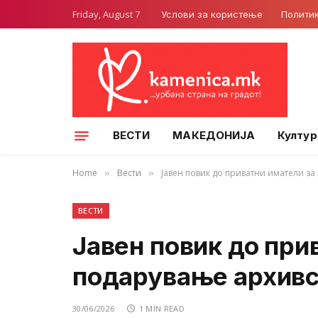
Friday, August 7
Услови за користење
Полити
ВЕСТИ
МАКЕДОНИЈА
Култур
Home
Вести
Јавен повик до приватни иматели з
»
»
ВЕСТИ
Јавен повик до при
подарување архивс
30/06/2026
1 MIN READ