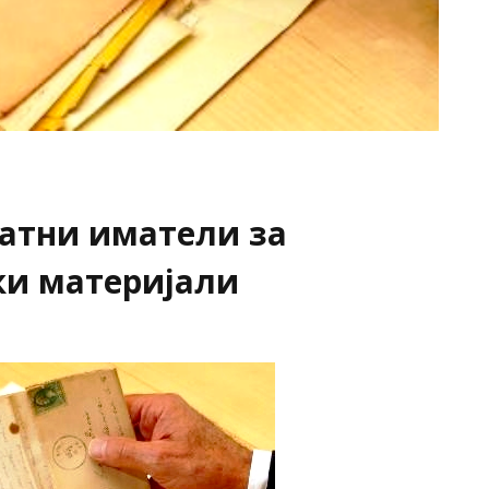
ватни иматели за
ки материјали