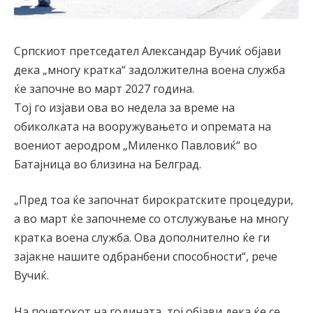
Српскиот претседател Александар Вучиќ објави
дека „многу кратка“ задолжителна воена служба
ќе започне во март 2027 година.
Тој го изјави ова во недела за време на
обиколката на вооружувањето и опремата на
воениот аеродром „Миленко Павловиќ“ во
Батајница во близина на Белград.
„Пред тоа ќе започнат бирократските процедури,
а во март ќе започнеме со отслужување на многу
кратка воена служба. Ова дополнително ќе ги
зајакне нашите одбранбени способности“, рече
Вучиќ.
На почетокот на годината, тој објави дека ќе се