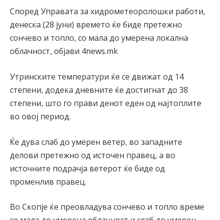
Според Управата за хидрометеоролошки работи,
денеска (28 јуни) времето ќе биде претежно
сончево и топло, со мала до умерена локална
облачност, објави 4news.mk
Утринските температури ќе се движат од 14
степени, додека дневните ќе достигнат до 38
степени, што го прави денот еден од најтоплите
во овој период.
Ќе дува слаб до умерен ветер, во западните
делови претежно од источен правец, а во
источните подрачја ветерот ќе биде од
променлив правец.
Во Скопје ќе преовладува сончево и топло време