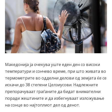
Македонија ја очекува уште еден ден со високи
температури и сончево време, при што живата во
термометрите во одделни делови од земјата ќе се
искачи до 38 степени Целзиусови. Надлежните
препорачуваат граѓаните да бидат внимателни
поради жештините и да избегнуваат изложување
на сонце во најтоплиот дел од денот.