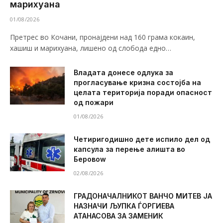
марихуана
01/08/2026
Претрес во Кочани, пронајдени над 160 грама кокаин,
хашиш и марихуана, лишено од слобода едно…
Владата донесе одлука за
прогласување кризна состојба на
целата територија поради опасност
од пожари
01/08/2026
Четиригодишно дете испило дел од
капсула за перење алишта во
Беровоw
02/08/2026
ГРАДОНАЧАЛНИКОТ ВАНЧО МИТЕВ ЈА
НАЗНАЧИ ЉУПКА ЃОРГИЕВА
АТАНАСОВА ЗА ЗАМЕНИК