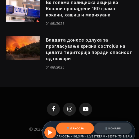
Во голема полициска акција во
Кочани пронајдени 160 грама
кокаин, хашиш и марихуана
01/08/2026
Владата донесе одлука за
прогласување кризна состојба на
целата територија поради опасност
од пожари
01/08/2026
Facebook
Instagram
YouTube
ЛАКОСТА
КОЧАНИ
© 2026 KAMENICA.MK. Designed by
MKNET
.
РАДИО ЛАКОСТА • 103,3 FM • LIVE STREAM • BEST HITS & BALKAN BEATS