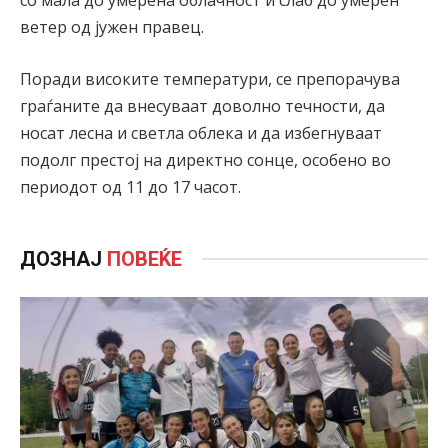
со мала до умерена облачност и слаб до умерен
ветер од јужен правец.
Поради високите температури, се препорачува
граѓаните да внесуваат доволно течности, да
носат лесна и светла облека и да избегнуваат
подолг престој на директно сонце, особено во
периодот од 11 до 17 часот.
ДОЗНАЈ
ПОВЕЌЕ