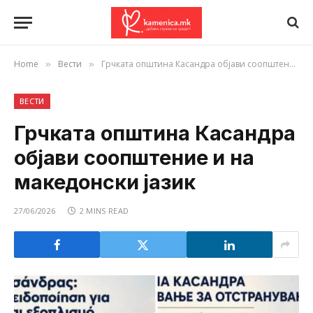
Home
Вести
Грчката општина Касандра објави соопштение и на македонски јазик
»
»
ВЕСТИ
Грчката општина Касандра
објави соопштение и на
македонски јазик
27/06/2026
2 MINS READ