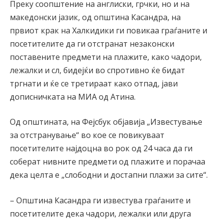
Преку соопштение на англиски, грчки, но и на
македонски јазик, од општина Касандра, на
првиот крак на Халкидики ги повикаа граѓаните и
посетителите да ги отстранат незаконски
поставените предмети на плажите, како чадори,
лежалки и сл, бидејќи во спротивно ќе бидат
тргнати и ќе се третираат како отпад, јави
дописничката на МИА од Атина.
Од општината, на Фејсбук објавија „Известување
за отстранување“ во кое се повикуваат
посетителите најдоцна во рок од 24 часа да ги
соберат нивните предмети од плажите и порачаа
дека целта е „слободни и достапни плажи за сите“.
– Општина Касандра ги известува граѓаните и
посетителите дека чадори, лежалки или друга