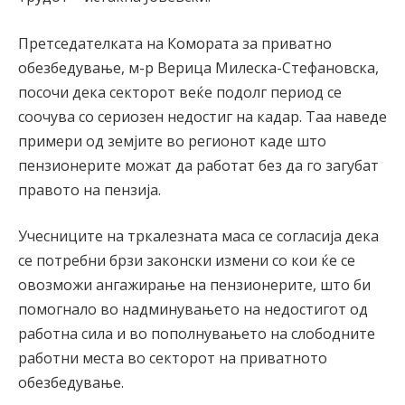
Претседателката на Комората за приватно
обезбедување, м-р Верица Милеска-Стефановска,
посочи дека секторот веќе подолг период се
соочува со сериозен недостиг на кадар. Таа наведе
примери од земјите во регионот каде што
пензионерите можат да работат без да го загубат
правото на пензија.
Учесниците на тркалезната маса се согласија дека
се потребни брзи законски измени со кои ќе се
овозможи ангажирање на пензионерите, што би
помогнало во надминувањето на недостигот од
работна сила и во пополнувањето на слободните
работни места во секторот на приватното
обезбедување.