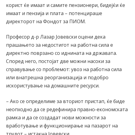
корист ќе имаат и самите пензионери, бидејќи ќе
имаат и пензија и плата – потенцираше
директорот на Фондот за ПИОМ.
Професор д-р Лазар Јовевски оцени дека
прашањето за недостигот на работна сила е
директно поврзано со иднината на државата.
Според него, постојат две можни насоки за
справување со проблемот: увоз на работна сила
или внатрешна реорганизација и подобро
искористување на домашните ресурси.
– Ако се определиме за вториот пристап, ќе биде
неопходно да се редефинира правно-економската
рамка и да се создадат нови можности за
вработување и функционирање на пазарот на
трудот – истакна Јовевски.