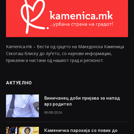
Kamenica.mk – Вести од срцето на Македонска Каменица
Секогаш блиску до луѓето, со најнови информации,
приказни и настани од нашиот град и регионот.
АКТУЕЛНО
Виничанец доби пријава за напад
врз родител
08/08/2026
Каменичка парохија со повик до