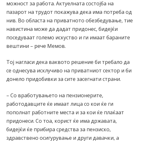
можност за работа. Актуелната состојба на
пазарот на трудот покажува дека има потреба од
нив. Во областа на приватното обезбедување, тие
навистина може да дадат придонес, бидејќи
поседуваат големо искуство и ги имаат бараните
вештини – рече Мемов.
Тој нагласи дека ваквото решение би требало да
се однесува исклучиво на приватниот сектор и би
донело придобивки за сите засегнати страни.
– Со вработувањето на пензионерите,
работодавците ќе имаат лица со кои ќе ги
пополнат работните места и за кои ќе плаќаат
придонеси. Со тоа, корист ќе има државата,
бидејќи ќе прибира средства за пензиско,
здравствено осигурување и други давачки, а