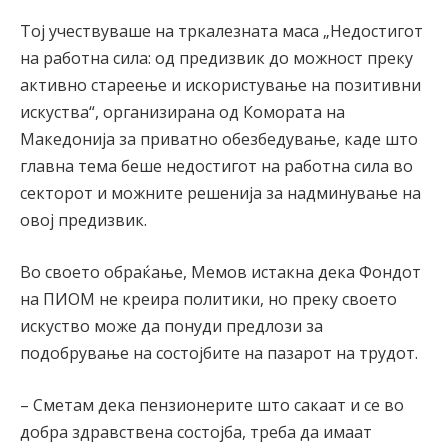
Тој учествуваше на тркалезната маса „Недостигот
на работна сила: од предизвик до можност преку
активно стареење и искористување на позитивни
искуства“, организирана од Комората на
Македонија за приватно обезбедување, каде што
главна тема беше недостигот на работна сила во
секторот и можните решенија за надминување на
овој предизвик.
Во своето обраќање, Мемов истакна дека Фондот
на ПИОМ не креира политики, но преку своето
искуство може да понуди предлози за
подобрување на состојбите на пазарот на трудот.
– Сметам дека пензионерите што сакаат и се во
добра здравствена состојба, треба да имаат