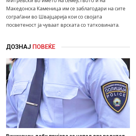
Митревски во името на семејството и на
Македонска Каменица им се заблагодари на сите
сограѓани во Швајцарија кои со својата
посветеност ја чуваат врската со татковината.
ДОЗНАЈ
ПОВЕЌЕ
Виничанец доби пријава за напад врз родител