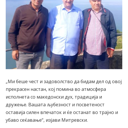
„Ми беше чест и задоволство да бидам дел од овој
прекрасен настан, кој помина во атмосфера
исполнета со македонски дух, традиција и
дружење. Вашата љубезност и посветеност
оставија силен впечаток и ќе останат во трајно и
убаво сеќавање“, изјави Митревски.