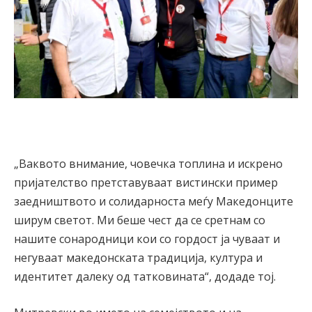
„Ваквото внимание, човечка топлина и искрено
пријателство претставуваат вистински пример
заедништвото и солидарноста меѓу Македонците
ширум светот. Ми беше чест да се сретнам со
нашите сонародници кои со гордост ја чуваат и
негуваат македонската традиција, култура и
идентитет далеку од татковината“, додаде тој.