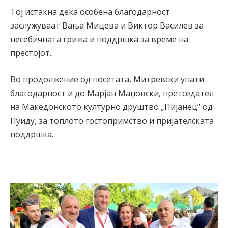
Тој истакна дека особена благодарност
заслужуваат Вања Мицева и Виктор Василев за
несебичната грижа и поддршка за време на
престојот.
Во продолжение од посетата, Митревски упати
благодарност и до Марјан Маџовски, претседател
на Македонското културно друштво „Пијанец“ од
Пуиду, за топлото гостопримство и пријателската
поддршка.