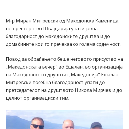
М-р Миран Митревски од Македонска Каменица,
по престојот во Швајцарија упати јавна
благодарност до македонските друштва и до
домаќините кои го пречекаа со голема срдечност.
Повод за обраќањето беше неговото присуство на
„Македонската вечер“ во Ешалан, во организација
на Македонското друштво „Македонија“ Ешалан.
Митревски посебна благодарност упати до
претседателот на друштвото Никола Мирчев и до
целиот организациски тим.