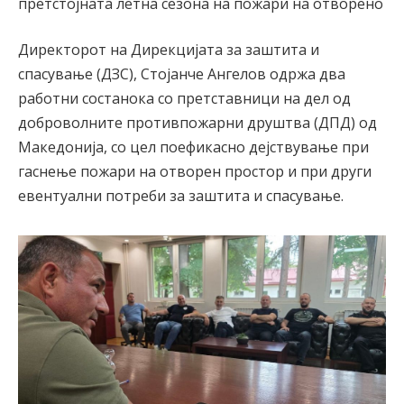
претстојната летна сезона на пожари на отворено
Директорот на Дирекцијата за заштита и
спасување (ДЗС), Стојанче Ангелов одржа два
работни состанока со претставници на дел од
доброволните противпожарни друштва (ДПД) од
Македонија, со цел поефикасно дејствување при
гаснење пожари на отворен простор и при други
евентуални потреби за заштита и спасување.