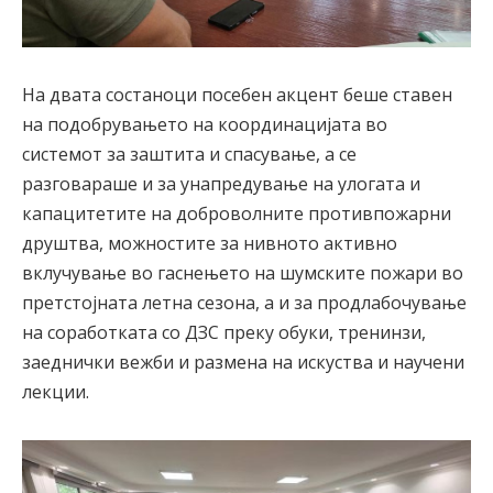
На двата состаноци посебен акцент беше ставен
на подобрувањето на координацијата во
системот за заштита и спасување, а се
разговараше и за унапредување на улогата и
капацитетите на доброволните противпожарни
друштва, можностите за нивното активно
вклучување во гаснењето на шумските пожари во
претстојната летна сезона, а и за продлабочување
на соработката со ДЗС преку обуки, тренинзи,
заеднички вежби и размена на искуства и научени
лекции.