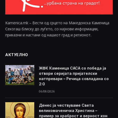
Kamenica.mk – Вести од срцето на Македонска Каменица
Секогаш блиску до луѓето, со најнови информации,
приказни и настани од нашиот град и регионот.
АКТУЕЛНО
ЖФК Каменица САСА со победа ја
отвори серијата пријателски
натпревари – Речица совладана со
2:0
06/08/2026
Денес ја чествуваме Света
великомаченичка Христина –
пример за храброст и верност кон