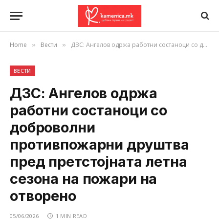
Home
Вести
ДЗС: Ангелов одржа работни состаноци со доброволни противпожарни друштва пред претстојната летна сезона на пожари на отворено
»
»
ВЕСТИ
ДЗС: Ангелов одржа
работни состаноци со
доброволни
противпожарни друштва
пред претстојната летна
сезона на пожари на
отворено
05/06/2026
1 MIN READ