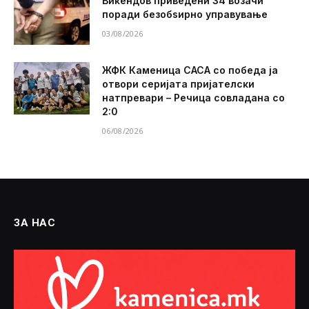
Викендов приведени 34 возачи
поради безобѕирно управување
03/08/2026
ЖФК Каменица САСА со победа ја
отвори серијата пријателски
натпревари – Речица совладана со
2:0
06/08/2026
ЗА НАС