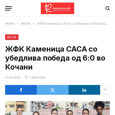
Home
Вести
ЖФК Каменица САСА со убедлива победа од 6:0 во Кочани
»
»
ВЕСТИ
ЖФК Каменица САСА со
убедлива победа од 6:0 во
Кочани
01/06/2026
1 MIN READ