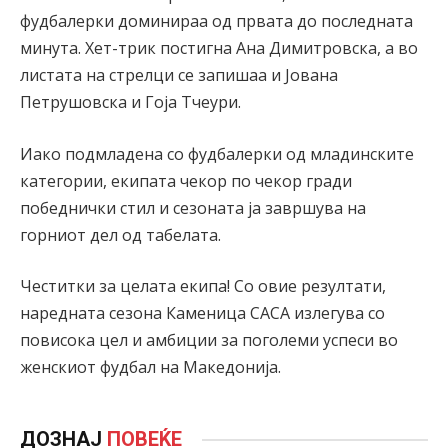
фудбалерки доминираа од првата до последната
минута. Хет-трик постигна Ана Димитровска, а во
листата на стрелци се запишаа и Јована
Петрушовска и Гоја Тчеури.
Иако подмладена со фудбалерки од младинските
категории, екипата чекор по чекор гради
победнички стил и сезоната ја завршува на
горниот дел од табелата.
Честитки за целата екипа! Со овие резултати,
наредната сезона Каменица САСА излегува со
повисока цел и амбиции за поголеми успеси во
женскиот фудбал на Македонија.
ДОЗНАЈ
ПОВЕЌЕ