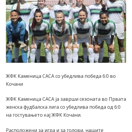
ЖФК Каменица САСА со убедлива победа 6:0 во
Кочани
ЖФК Каменица САСА ја заврши сезоната во Првата
женска фудбалска лига со убедлива победа од 6:0
на гостувањето кај ЖФК Кочани.
Расположени за игра и за голови, нашите