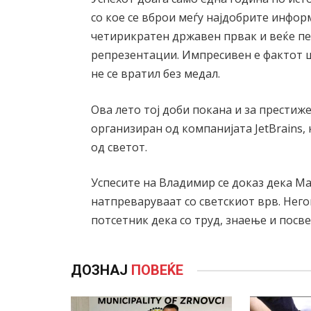
со кое се вброи меѓу најдобрите инфо
четирикратен државен првак и веќе пе
репрезентации. Импресивен е фактот ш
не се вратил без медал.
Ова лето тој доби покана и за прести
организиран од компанијата JetBrains,
од светот.
Успесите на Владимир се доказ дека М
натпреваруваат со светскиот врв. Него
потсетник дека со труд, знаење и посв
ДОЗНАЈ
ПОВЕЌЕ