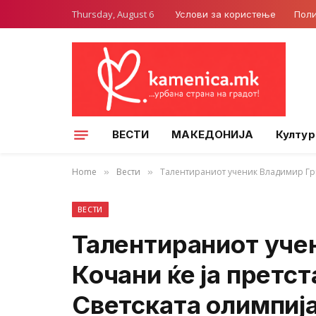
Thursday, August 6
Услови за користење
Поли
ВЕСТИ
МАКЕДОНИЈА
Култур
Home
Вести
Талентираниот ученик Владимир Грч
»
»
ВЕСТИ
Талентираниот уче
Кочани ќе ја претс
Светската олимпиј