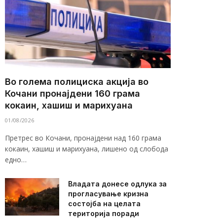
Во голема полициска акција во
Кочани пронајдени 160 грама
кокаин, хашиш и марихуана
01/08/2026
Претрес во Кочани, пронајдени над 160 грама
кокаин, хашиш и марихуана, лишено од слобода
едно…
Владата донесе одлука за
прогласување кризна
состојба на целата
територија поради