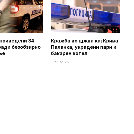
приведени 34
Кражба во црква кај Крива
ради безобѕирно
Паланка, украдени пари и
ње
бакарен котел
03/08/2026