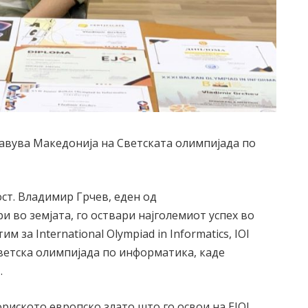
тавува Македонија на Светската олимпијада по
ст. Владимир Грчев, еден од
 во земјата, го оствари најголемиот успех во
 за International Olympiad in Informatics, IOI
светска олимпијада по информатика, каде
.
ориското европско злато што го освои на EJOI,