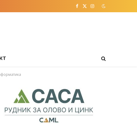
Facebook
X
Instagram
(Twitter)
КТ
информатика