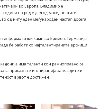
рматичари во Европа. Владимир е
т години по ред е дел од македонските
то од ниту еден меѓународен настап досега
жен информатички камп во Бремен, Германија,
 каде ќе работи со најталентираните врсници
акедонија има таленти кои рамноправно се
вата приказна е инспирација за младите и
етеност врвот е достижен.