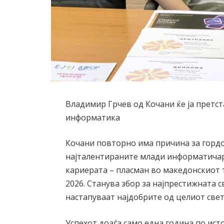
Владимир Грчев од Кочани ќе ја претс
информатика
Кочани повторно има причина за гордо
најталентираните млади информатичари
кариерата – пласман во македонскиот тим
2026. Станува збор за најпрестижната 
настапуваат најдобрите од целиот свет
Успехот доаѓа само една година по ист