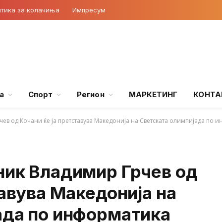
тика за колачиња
Импресум
а
Спорт
Регион
МАРКЕТИНГ
КОНТА
ев од Кочани ќе ја претставува Македонија на Светската олимпијада по 
ник Владимир Грчев од
тавува Македонија на
ада по информатика