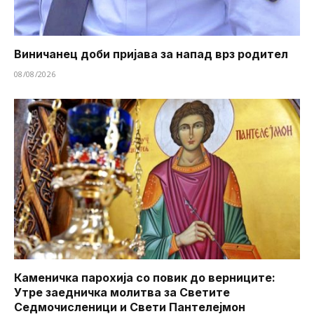
Виничанец доби пријава за напад врз родител
08/08/2026
Каменичка парохија со повик до верниците:
Утре заедничка молитва за Светите
Седмочисленици и Свети Пантелејмон