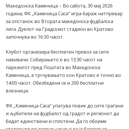
Македонска Каменица – Во сабота, 30 мај 2026
година, ФК „Каменица Саса“ игра бараж натпревар
за опстанок во Втората македонска фудбалска
лига. Дуелот на Градскиот стадион во Кратово
започнува во 16:30 часот.
Клубот организира бесплатен превоз за сите
навивачи. Собирањето е во 13:30 часот на
паркингот пред Поштата во Македонска
Каменица, а тргнувањето кон Кратово е точно во
14:00 часот. Обезбедени се и 200 бесплатни
влезници.
ФК „Каменица Саса“ упатува повик до сите граѓани
и љубители на фудбалот од градот и регионот да
бидат единствени и сплотени. Да го обоиме
стадионот во зелено-црно и да ја бидеме со