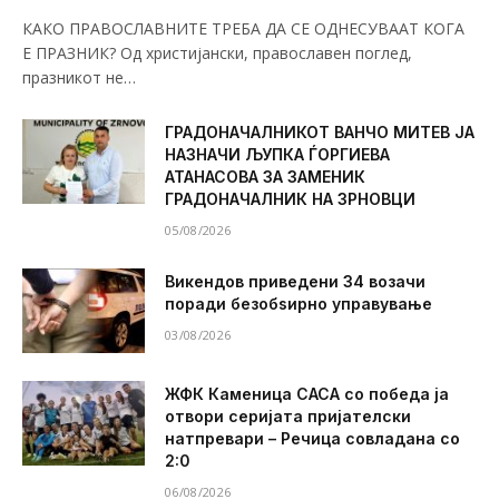
КАКО ПРАВОСЛАВНИТЕ ТРЕБА ДА СЕ ОДНЕСУВААТ КОГА
Е ПРАЗНИК? Од христијански, православен поглед,
празникот не…
ГРАДОНАЧАЛНИКОТ ВАНЧО МИТЕВ ЈА
НАЗНАЧИ ЉУПКА ЃОРГИЕВА
АТАНАСОВА ЗА ЗАМЕНИК
ГРАДОНАЧАЛНИК НА ЗРНОВЦИ
05/08/2026
Викендов приведени 34 возачи
поради безобѕирно управување
03/08/2026
ЖФК Каменица САСА со победа ја
отвори серијата пријателски
натпревари – Речица совладана со
2:0
06/08/2026