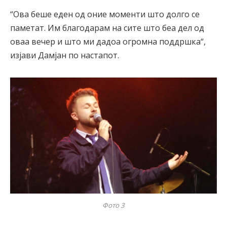
“Ова беше еден од оние моменти што долго се
паметат. Им благодарам на сите што беа дел од
оваа вечер и што ми дадоа огромна поддршка“,
изјави Дамјан по настапот.
Фото 3