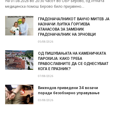
На 01.08.2026 во 20:30 часот во ОВР Берово, од Итната
медицинска помош Берово било пријавено…
ГРАДОНАЧАЛНИКОТ ВАНЧО МИТЕВ ЈА
НАЗНАЧИ ЉУПКА ЃОРГИЕВА
АТАНАСОВА ЗА ЗАМЕНИК
ГРАДОНАЧАЛНИК НА ЗРНОВЦИ
05/08/2026
ОД ПИШУВАЊАТА НА КАМЕНИЧКАТА
ПАРОХИЈА: КАКО ТРЕБА
ПРАВОСЛАВНИТЕ ДА СЕ ОДНЕСУВААТ
КОГА Е ПРАЗНИК?
07/08/2026
Викендов приведени 34 возачи
поради безобѕирно управување
03/08/2026