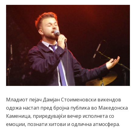
Младиот пејач Дамјан Стоименовски викендов
одржа настап пред бројна публика во Македонска
Каменица, приредувајќи вечер исполнета со
емоции, познати хитови и одлична атмосфера.