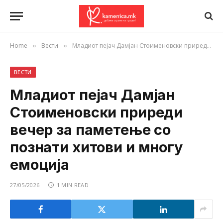
Home
Вести
Младиот пејач Дамјан Стоименовски приреди вечер за паметење со познати хитови и многу емоција
»
»
ВЕСТИ
Младиот пејач Дамјан
Стоименовски приреди
вечер за паметење со
познати хитови и многу
емоција
27/05/2026
1 MIN READ