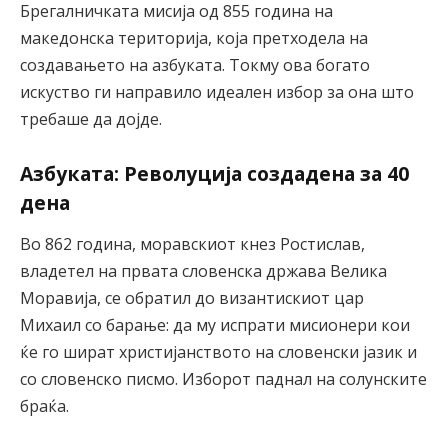
Брегалничката мисија од 855 година на
македонска територија, која претходела на
создавањето на азбуката. Токму ова богато
искуство ги направило идеален избор за она што
требаше да дојде.
Азбуката: Револуција создадена за 40
дена
Во 862 година, моравскиот кнез Ростислав,
владетел на првата словенска држава Велика
Моравија, се обратил до византискиот цар
Михаил со барање: да му испрати мисионери кои
ќе го шират христијанството на словенски јазик и
со словенско писмо. Изборот паднал на солунските
браќа.