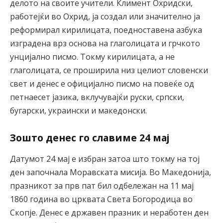
делото на своите учители. Климент Охридски,
работејќи во Охрид, ја создал или значително ја
реформирал кирилицата, поедноставена азбука
изградена врз основа на глаголицата и грчкото
унцијално писмо. Токму кирилицата, а не
глаголицата, се проширила низ целиот словенски
свет и денес е официјално писмо на повеќе од
петнаесет јазика, вклучувајќи руски, српски,
бугарски, украински и македонски.
Зошто денес го славиме 24 мај
Датумот 24 мај е избран затоа што токму на тој
ден започнала Моравската мисија. Во Македонија,
празникот за прв пат бил одбележан на 11 мај
1860 година во црквата Света Богородица во
Скопје. Денес е државен празник и неработен ден