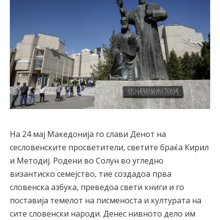
На 24 мај Македонија го слави Денот на
сесловенските просветители, светите браќа Кирил
и Методиј. Родени во Солун во угледно
византиско семејство, тие создадоа прва
словенска азбука, преведоа свети книги и го
поставија темелот на писменоста и културата на
сите словенски народи. Денес нивното дело им