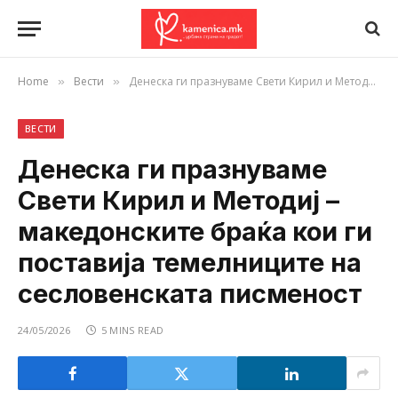
Home
Вести
Денеска ги празнуваме Свети Кирил и Методиј – македонските браќа кои ги поставија темелниците на сесловенската писменост
»
»
ВЕСТИ
Денеска ги празнуваме
Свети Кирил и Методиј –
македонските браќа кои ги
поставија темелниците на
сесловенската писменост
24/05/2026
5 MINS READ