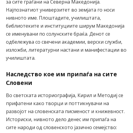
за сите граѓани на Северна Македонија.
Најпознатиот универзитет во земјата го носи
нивното име. Плоштадите, училиштата,
библиотеките и институциите ширум Македонија
се именувани по солунските браќа. Денот се
одбележува со свечени академии, верски служби,
изложби, литературни настани и манифестации во
училиштата.
Наследство кое им припаѓа на сите
Словени
Во светската историографија, Кирил и Методиј се
прифатени како творци и поттикнувачи на
развојот на словенската писменост и книжевност.
Историски, нивното дело денес им припаѓа на
сите народи од словенското јазично семејство: