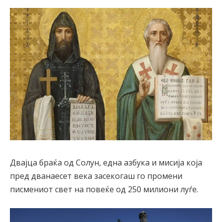
Двајца браќа од Солун, една азбука и мисија која
пред дванаесет века засекогаш го промени
писмениот свет на повеќе од 250 милиони луѓе.