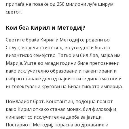
припаѓа на повеќе од 250 милиони луѓе ширум
светот.
Кои беа Кирил и Методиј?
Светите браќа Кирил и Методиј се родени во
Солун, во деветтиот век, во угледно и богато
византиско семејство. Татко им бил Лав, мајка им
Марија. Уште во млади години биле препознаени
како исклучително образовани и талентирани и
набрзо станале дел од највисоките дипломатски и
интелектуални кругови на Византиската империја.
Помладиот брат, Константин, подоцна познат
како Кирил откако станал монах, бил филозоф и
лингвист со исклучителна дарба за јазици.
Постариот, Методиј, порасна во државник и