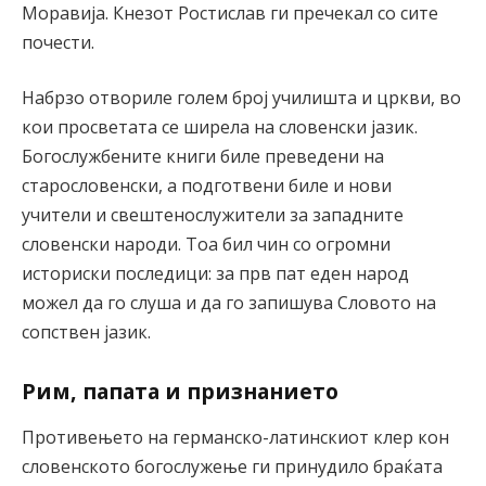
Моравија. Кнезот Ростислав ги пречекал со сите
почести.
Набрзо отвориле голем број училишта и цркви, во
кои просветата се ширела на словенски јазик.
Богослужбените книги биле преведени на
старословенски, а подготвени биле и нови
учители и свештенослужители за западните
словенски народи. Тоа бил чин со огромни
историски последици: за прв пат еден народ
можел да го слуша и да го запишува Словото на
сопствен јазик.
Рим, папата и признанието
Противењето на германско-латинскиот клер кон
словенското богослужење ги принудило браќата