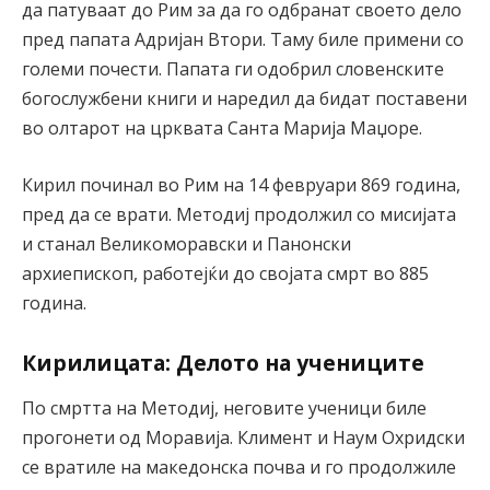
да патуваат до Рим за да го одбранат своето дело
пред папата Адријан Втори. Таму биле примени со
големи почести. Папата ги одобрил словенските
богослужбени книги и наредил да бидат поставени
во олтарот на црквата Санта Марија Маџоре.
Кирил починал во Рим на 14 февруари 869 година,
пред да се врати. Методиј продолжил со мисијата
и станал Великоморавски и Панонски
архиепископ, работејќи до својата смрт во 885
година.
Кирилицата: Делото на учениците
По смртта на Методиј, неговите ученици биле
прогонети од Моравија. Климент и Наум Охридски
се вратиле на македонска почва и го продолжиле