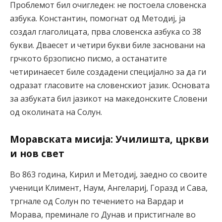
Проблемот бил очигледен: не постоела словенска
азбука. Константин, помогнат од Методиј, ја
создал глаголицата, прва словенска азбука со 38
букви. Дваесет и четири букви биле засновани на
грчкото брзописно писмо, а останатите
четиринаесет биле создадени специјално за да ги
одразат гласовите на словенскиот јазик. Основата
за азбуката бил јазикот на македонските Словени
од околината на Солун.
Моравската мисија: Училишта, цркви
и нов свет
Во 863 година, Кирил и Методиј, заедно со своите
ученици Климент, Наум, Ангелариј, Горазд и Сава,
тргнале од Солун по течението на Вардар и
Морава, преминале го Дунав и пристигнале во