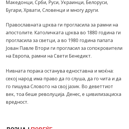
Македонци, Срби, Руси, Украинци, Белоруси,
Бугари, Хрвати, Словенци и многу други.
Православната црква ги прогласила за рамни на
апостолите. Католичката црква во 1880 година ги
прогласила за светци, а во 1980 година папата
Јован Павле Втори ги прогласил за сопокровители
на Европа, рамни на Свети Бенедикт.
Нивната порака останува едноставна и моќна:
секој народ има право да го слуша, да го чита и да
го пишува Словото на свој јазик. Во деветтиот
век, тоа беше револуција. Денес, е цивилизациска
вредност.