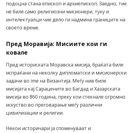
подоцна стана епископ и архиепископ. Заедно, тие
не биле само религиозни мисионери, туку и
интелектуалци чие дело ги надмина границите на
своето време.
Пред Моравија: Мисиите кои ги
ковале
Пред историската Моравска мисија, браќата биле
испраќани на неколку дипломатски и мисионерски
задачи во ime на Византија. Меѓу нив биле
мисијата кај Сарацените во Багдад и Хазарската
мисија во 860 година, преку кои стекнале огромно
искуство во преговарање меѓу различни
цивилизации и религии.
Некои историчари ја споменуваат и