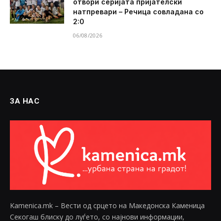
отвори серијата пријателски
натпревари – Речица совладана со
2:0
06/08/2026
ЗА НАС
Kamenica.mk – Вести од срцето на Македонска Каменица
Секогаш блиску до луѓето, со најнови информации,