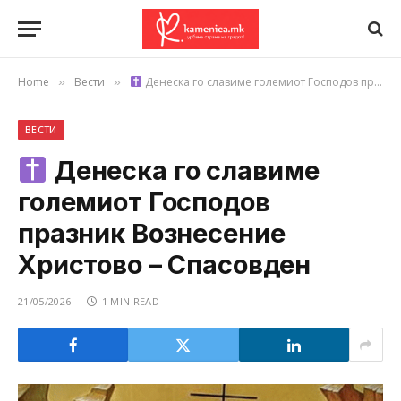
Home
Вести
Денеска го славиме големиот Господов празник Вознесение Христово – Спасовден
»
»
ВЕСТИ
Денеска го славиме
големиот Господов
празник Вознесение
Христово – Спасовден
21/05/2026
1 MIN READ