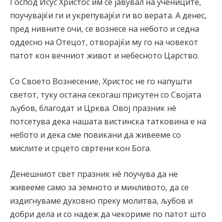
Господ Исус Христос им се јавувал на учениците,
поучувајќи ги и укрепувајќи ги во верата. А денес,
пред нивните очи, се вознесе на небото и седна
оддесно на Отецот, отворајќи му го на човекот
патот кон вечниот живот и небесното Царство.
Со Своето Вознесение, Христос не го напушти
светот, туку остана секогаш присутен со Својата
љубов, благодат и Црква. Овој празник нè
потсетува дека нашата вистинска татковина е на
небото и дека сме повикани да живееме со
мислите и срцето свртени кон Бога.
Денешниот свет празник нè поучува да не
живееме само за земното и минливото, да се
издигнуваме духовно преку молитва, љубов и
добри дела и со надеж да чекориме по патот што