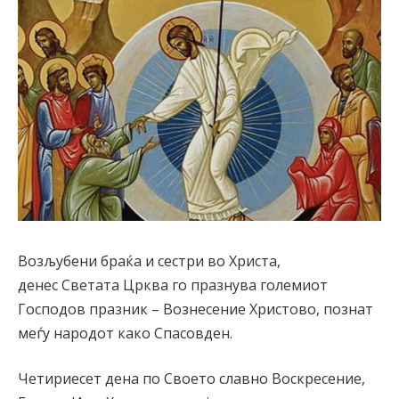
Возљубени браќа и сестри во Христа,
денес Светата Црква го празнува големиот
Господов празник – Вознесение Христово, познат
меѓу народот како Спасовден.
Четириесет дена по Своето славно Воскресение,