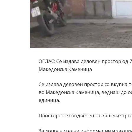
ОГЛАС: Се издава деловен простор од 7
Македонска Каменица
Се издава деловен простор со вкупна п
во Македонска Каменица, веднаш до о
единица.
Просторот е соодветен за вршење тргов
За дополнителни информации и закажу