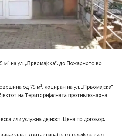
5 м² на ул. „Првомајска“, до Пожарното во
овршина од 75 м², лоциран на ул. „Првомајска“
бјектот на Територијалната противпожарна
ска или услужна дејност. Цена по договор.
вање увид, контактирајте го телефонскиот