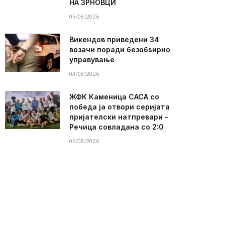
НА ЗРНОВЦИ
05/08/2026
Викендов приведени 34
возачи поради безобѕирно
управување
03/08/2026
ЖФК Каменица САСА со
победа ја отвори серијата
пријателски натпревари –
Речица совладана со 2:0
06/08/2026