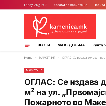
Friday, August 7
Услови за користење
Полити
ВЕСТИ
МАКЕДОНИЈА
Култур
Home
МАРКЕТИНГ
ОГЛАС: Се издава деловен про
»
»
МАРКЕТИНГ
ОГЛАС: Се издава д
м² на ул. „Првомај
Пожарното во Мак