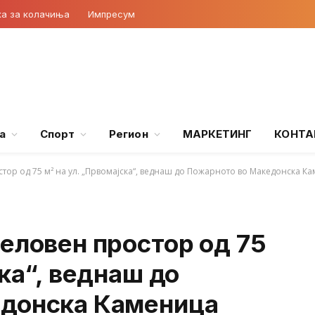
ка за колачиња
Импресум
а
Спорт
Регион
МАРКЕТИНГ
КОНТА
стор од 75 м² на ул. „Првомајска“, веднаш до Пожарното во Македонска К
еловен простор од 75
ска“, веднаш до
едонска Каменица