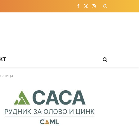
Facebook
X
Instagram
(Twitter)
КТ
аменица