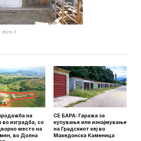
Фото 3
продажба на
СЕ БАРА: Гаража за
 во изградба, со
купување или изнајмување
дворно место на
на Градскиот кеј во
мен, во Долна
Македонска Каменица