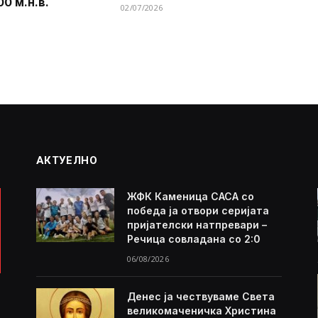
00 м.н.в.
02/07/2026
АКТУЕЛНО
ЖФК Каменица САСА со
победа ја отвори серијата
пријателски натпревари –
Речица совладана со 2:0
06/08/2026
Денес ја чествуваме Света
великомаченичка Христина