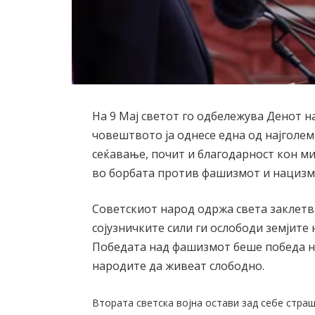
На 9 Мај светот го одбележува Денот н
човештвото ја однесе една од најголеми
сеќавање, почит и благодарност кон м
во борбата против фашизмот и нацизмо
Советскиот народ одржа света заклетва
сојузничките сили ги ослободи земјите
Победата над фашизмот беше победа н
народите да живеат слободно.
Втората светска војна остави зад себе страш