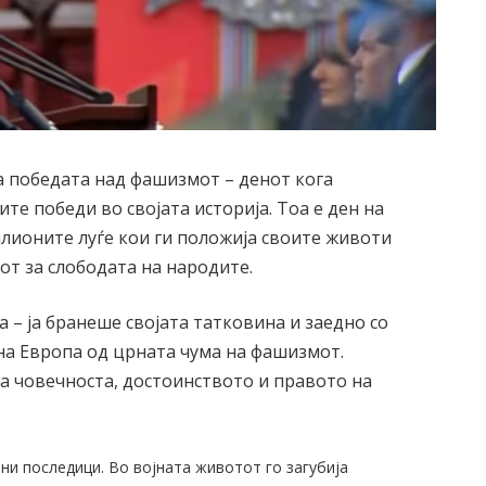
а победата над фашизмот – денот кога
те победи во својата историја. Тоа е ден на
илионите луѓе кои ги положија своите животи
т за слободата на народите.
 – ја бранеше својата татковина и заедно со
 на Европа од црната чума на фашизмот.
а човечноста, достоинството и правото на
ни последици. Во војната животот го загубија