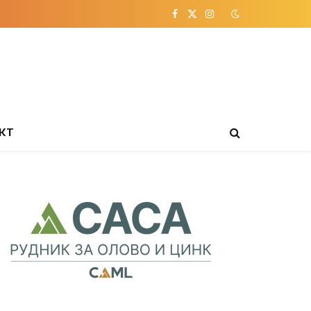
Facebook
X
Instagram
(Twitter)
КТ