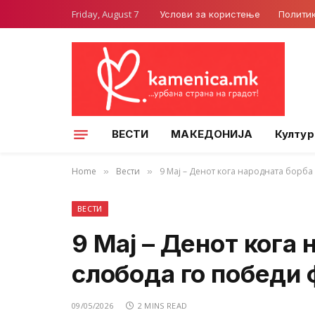
Friday, August 7
Услови за користење
Полити
ВЕСТИ
МАКЕДОНИЈА
Култур
Home
Вести
9 Мај – Денот кога народната борб
»
»
ВЕСТИ
9 Мај – Денот кога 
слобода го победи
09/05/2026
2 MINS READ