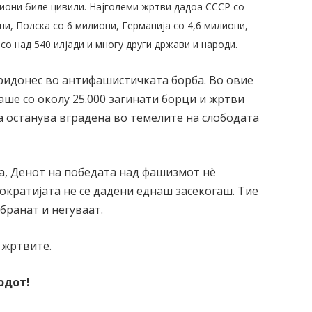
лиони биле цивили. Најголеми жртви дадоа СССР со
ни, Полска со 6 милиони, Германија со 4,6 милиони,
 со над 540 илјади и многу други држави и народи.
ридонес во антифашистичката борба. Во овие
аше со околу 25.000 загинати борци и жртви
 останува вградена во темелите на слободата
а, Денот на победата над фашизмот нè
ократијата не се дадени еднаш засекогаш. Тие
бранат и негуваат.
 жртвите.
одот!