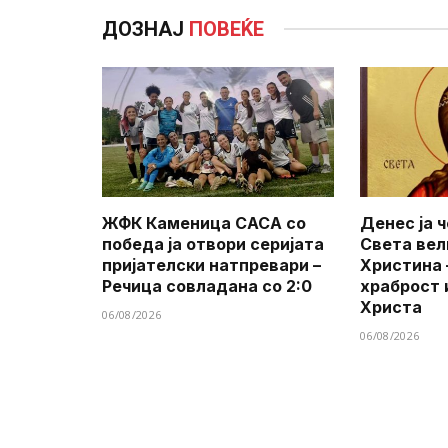
ДОЗНАЈ
ПОВЕЌЕ
ЖФК Каменица САСА со
Денес ја 
победа ја отвори серијата
Света вел
пријателски натпревари –
Христина 
Речица совладана со 2:0
храброст 
Христа
06/08/2026
06/08/2026