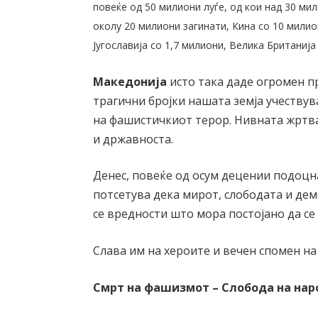
повеќе од 50 милиони луѓе, од кои над 30 ми
околу 20 милиони загинати, Кина со 10 милио
Југославија со 1,7 милиони, Велика Британија
Македонија
исто така даде огромен п
трагични бројки нашата земја учествув
на фашистичкиот терор. Нивната жртва
и државноста.
Денес, повеќе од осум децении подоцн
потсетува дека мирот, слободата и дем
се вредности што мора постојано да се 
Слава им на хероите и вечен спомен на
Смрт на фашизмот – Слобода на нар