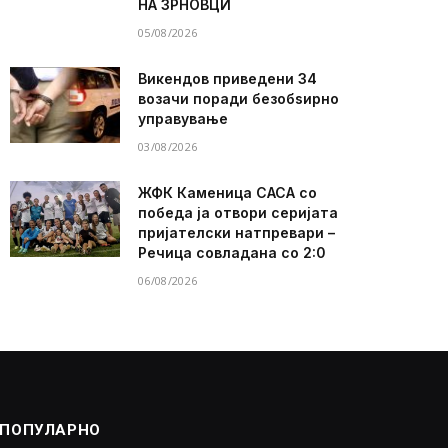
НА ЗРНОВЦИ
05/08/2026
Викендов приведени 34
возачи поради безобѕирно
управување
03/08/2026
ЖФК Каменица САСА со
победа ја отвори серијата
пријателски натпревари –
Речица совладана со 2:0
06/08/2026
ПОПУЛАРНО