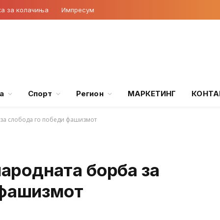
ка за колачиња
Импресум
а
Спорт
Регион
МАРКЕТИНГ
КОНТА
а за слобода го победи фашизмот
народната борба за
 фашизмот