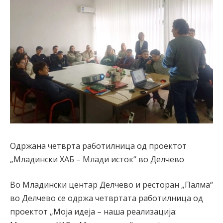
Одржана четврта работилница од проектот
„Младински ХАБ – Млади исток“ во Делчево
Во Младински центар Делчево и ресторан „Палма“
во Делчево се одржа четвртата работилница од
проектот „Моја идеја – наша реализација: