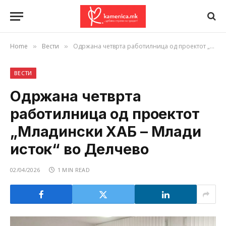
Home
Вести
Одржана четврта работилница од проектот „Младински ХАБ – Млади исток“ во Делчево
»
»
ВЕСТИ
Одржана четврта
работилница од проектот
„Младински ХАБ – Млади
исток“ во Делчево
02/04/2026
1 MIN READ