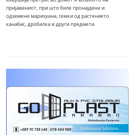
пријавениот, при што биле пронајдени и
одземени марихуана, семки од растението
канабис, дробилка и други предмети.