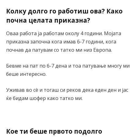
Колку долго го работиш ова? Како
почна целата приказна?
Оваа работа ја работам околу 4 години. Мојата
приказна започна кога имав 6-7 години, кога
почнав да патувам со татко ми низ Европа.
Бевме на пат по 6-7 дена и тоа патување многу ми
беше интересно.
Уживав во сè и тогаш си реков дека еден ден и јас
ќе бидам шофер како татко ми.
Кое ти беше првото подолго