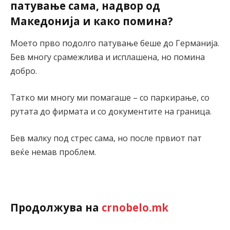
патување сама, надвор од
Македонија и како помина?
Моето прво подолго патување беше до Германија.
Бев многу срамежлива и исплашена, но помина
добро.
Татко ми многу ми помагаше – со паркирање, со
рутата до фирмата и со документите на граница.
Бев малку под стрес сама, но после првиот пат
веќе немав проблем.
Продолжува на
crnobelo.mk