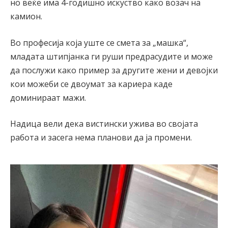
но веќе има 4-годишно искуство како возач на
камион.
Во професија која уште се смета за „машка“,
младата штипјанка ги руши предрасудите и може
да послужи како пример за другите жени и девојки
кои можеби се двоумат за кариера каде
доминираат мажи.
Надица вели дека вистински ужива во својата
работа и засега нема планови да ја промени.