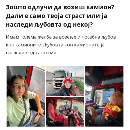
Зошто одлучи да возиш камион?
Дали е само твоја страст или ја
наследи љубовта од некој?
Имам голема желба за возење и посебна љубов
кон камионите. Љубовта кон камионите ја
наследив од татко ми.