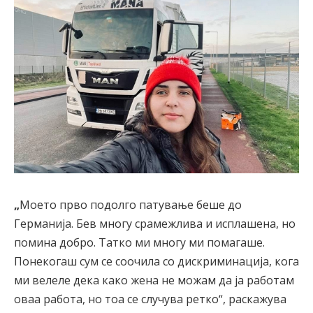
„
Моето прво подолго патување беше до
Германија. Бев многу срамежлива и исплашена, но
помина добро. Татко ми многу ми помагаше.
Понекогаш сум се соочила со дискриминација, кога
ми велеле дека како жена не можам да ја работам
оваа работа, но тоа се случува ретко“, раскажува