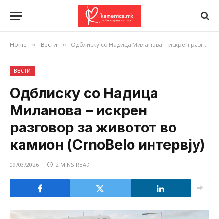
Home
Вести
Одблиску со Надица Миланова – искрен разговор за животот во камион (CrnoBelo интервју)
»
»
ВЕСТИ
Одблиску со Надица
Миланова – искрен
разговор за животот во
камион (CrnoBelo интервју)
09/03/2026
2 MINS READ