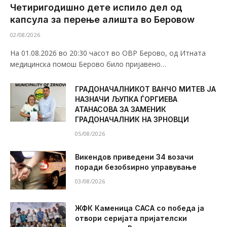
Четиригодишно дете испило дел од
капсула за перење алишта во Беровоw
02/08/2026
На 01.08.2026 во 20:30 часот во ОВР Берово, од Итната
медицинска помош Берово било пријавено…
ГРАДОНАЧАЛНИКОТ ВАНЧО МИТЕВ ЈА
НАЗНАЧИ ЉУПКА ЃОРГИЕВА
АТАНАСОВА ЗА ЗАМЕНИК
ГРАДОНАЧАЛНИК НА ЗРНОВЦИ
05/08/2026
Викендов приведени 34 возачи
поради безобѕирно управување
03/08/2026
ЖФК Каменица САСА со победа ја
отвори серијата пријателски