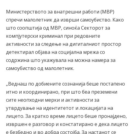
Министерството за внатрешни работи (МВР)
спречи малолетник да изврши самоубиство. Како
што соопштија од МВР, синоќа Секторот за
компјутерски криминал при редовните
активности за следење на дигиталниот простор
детектирал објава на социјална мрежа со
содржина што укажувала на можна намера за
самоубиство од малолетник.
„Веднаш по добиените сознанија беше постапено
итно и координирано, при што беа преземени
сите неопходни мерки и активности за
утврдување на идентитетот и локацијата на
лицето. За кратко време лицето беше пронајдено,
извршен е разговор и констатирано е дека лицето
е безбедно и во добра состојба. За настанот се