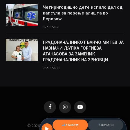
Четиригодишно дете испило дел од
капсула за перење алишта во
Беровоw
02/08/2026
ГРАДОНАЧАЛНИКОТ ВАНЧО МИТЕВ ЈА
НАЗНАЧИ ЉУПКА ЃОРГИЕВА
АТАНАСОВА ЗА ЗАМЕНИК
ГРАДОНАЧАЛНИК НА ЗРНОВЦИ
05/08/2026
Facebook
Instagram
YouTube
ЛАКОСТА
КОЧАНИ
© 2026 KAMENICA.MK. Designed by
MKNET
.