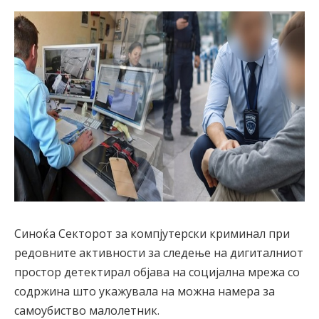
Синоќа Секторот за компјутерски криминал при
редовните активности за следење на дигиталниот
простор детектирал објава на социјална мрежа со
содржина што укажувала на можна намера за
самоубиство малолетник.