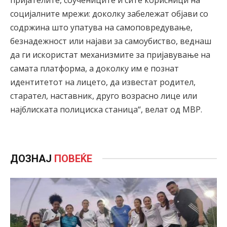
пријателите, соучениците и сите корисници на
социјалните мрежи: доколку забележат објави со
содржина што упатува на самоповредување,
безнадежност или најави за самоубиство, веднаш
да ги искористат механизмите за пријавување на
самата платформа, а доколку им е познат
идентитетот на лицето, да известат родител,
старател, наставник, друго возрасно лице или
најблиската полициска станица“, велат од МВР.
ДОЗНАЈ
ПОВЕЌЕ