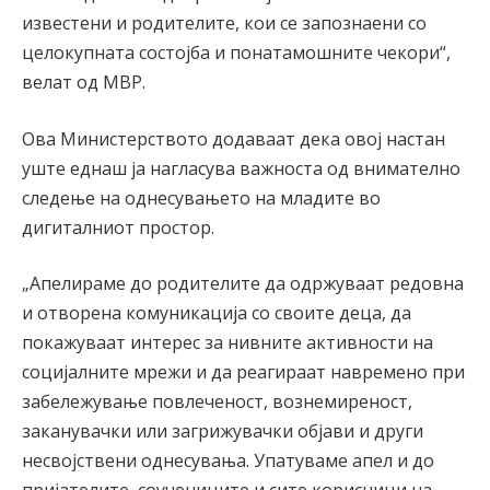
известени и родителите, кои се запознаени со
целокупната состојба и понатамошните чекори“,
велат од МВР.
Ова Министерството додаваат дека овој настан
уште еднаш ја нагласува важноста од внимателно
следење на однесувањето на младите во
дигиталниот простор.
„Апелираме до родителите да одржуваат редовна
и отворена комуникација со своите деца, да
покажуваат интерес за нивните активности на
социјалните мрежи и да реагираат навремено при
забележување повлеченост, вознемиреност,
заканувачки или загрижувачки објави и други
несвојствени однесувања. Упатуваме апел и до