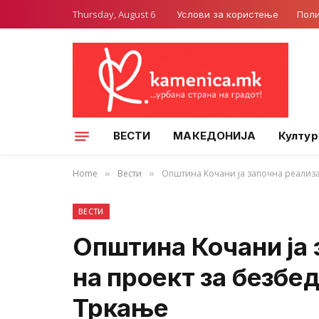
Thursday, August 6
Услови за користење
Поли
ВЕСТИ
МАКЕДОНИЈА
Култур
Home
Вести
Општина Кочани ја започна реализац
»
»
ВЕСТИ
Општина Кочани ја 
на проект за безбед
Тркање