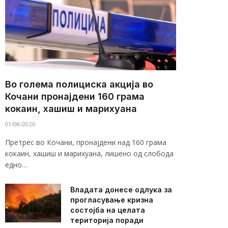
Во голема полициска акција во
Кочани пронајдени 160 грама
кокаин, хашиш и марихуана
01/08/2026
Претрес во Кочани, пронајдени над 160 грама
кокаин, хашиш и марихуана, лишено од слобода
едно…
Владата донесе одлука за
прогласување кризна
состојба на целата
територија поради