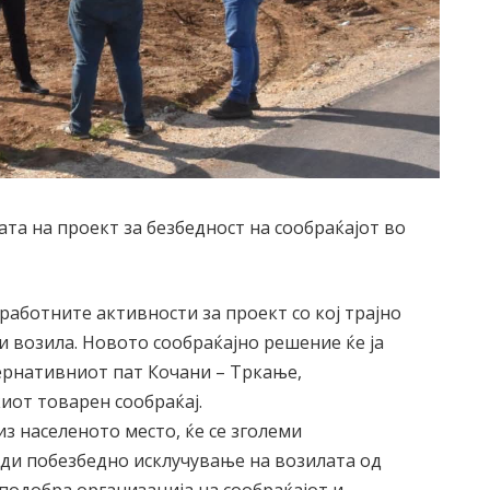
та на проект за безбедност на сообраќајот во
аботните активности за проект со кој трајно
и возила. Новото сообраќајно решение ќе ја
ернативниот пат Кочани – Тркање,
иот товарен сообраќај.
з населеното место, ќе се зголеми
еди побезбедно исклучување на возилата од