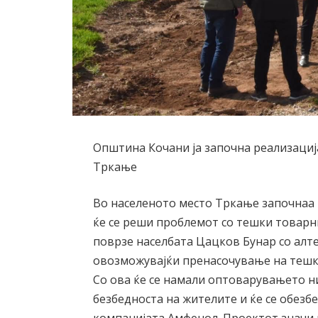
Општина Кочани ја започна реализација
Тркање
Во населеното место Тркање започнаа р
ќе се реши проблемот со тешки товарн
поврзе населбата Цацков Бунар со алт
овозможувајќи пренасочување на тешк
Со ова ќе се намали оптоварувањето ни
безбедноста на жителите и ќе се обезб