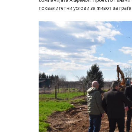
компанијата Амфенол. Проектот значи 
поквалитетни услови за живот за граѓа