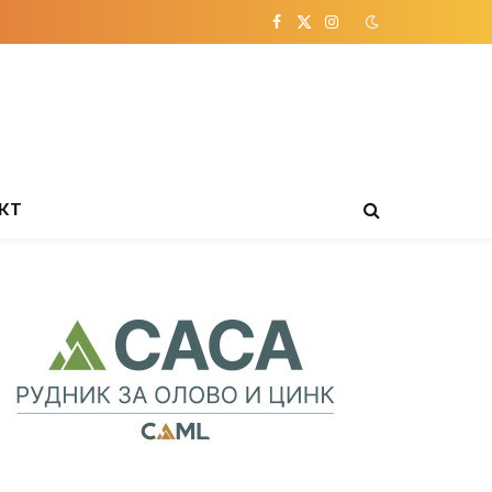
Facebook
X
Instagram
(Twitter)
КТ