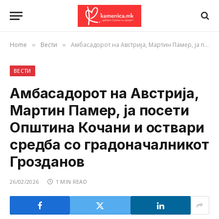
Home
Вести
Амбасадорот на Австрија, Мартин Памер, ја посети Општина Кочани и оствари средба со градоначалникот Грозданов
»
»
ВЕСТИ
Амбасадорот на Австрија,
Мартин Памер, ја посети
Општина Кочани и оствари
средба со градоначалникот
Грозданов
26/02/2026
1 MIN READ