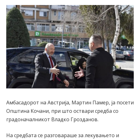
Амбасадорот на Австрија, Мартин Памер, ја посети
Општина Кочани, при што оствари средба со
градоначалникот Владко Грозданов.
На средбата се разговараше за лекувањето и