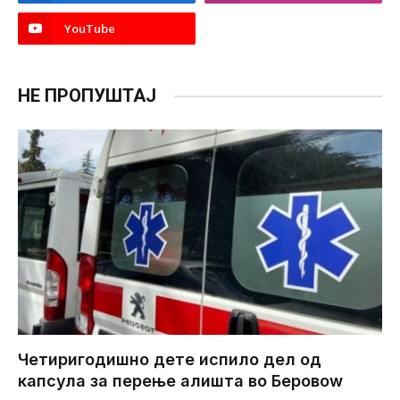
YouTube
НЕ ПРОПУШТАЈ
Четиригодишно дете испило дел од
капсула за перење алишта во Беровоw