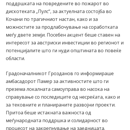
поддршката на повредените во пожарот во
дискотеката „Пулс“, за актуелната состојба во
Кочани по трагичниот настан, како и за
можностите за продлабочување на соработката
меѓу двете земји. Посебен акцент беше ставен на
интересот за австриски инвестиции во регионот и
потенцијалите што ги нуди општината во повеќе
области.
Градоначалникот Грозданов го информираше
амбасадорот Памер за активностите што ги
презема локалната самоуправа во насока на
справување со последиците од несреќата, како и
за тековните и планираните развојни проекти.
Притоа беше истакната важноста од
меѓународната поддршка и солидарност во
процесот на закрепнување на заедницата.