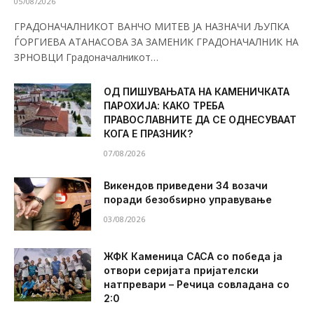
05/08/2026
ГРАДОНАЧАЛНИКОТ ВАНЧО МИТЕВ ЈА НАЗНАЧИ ЉУПКА
ЃОРГИЕВА АТАНАСОВА ЗА ЗАМЕНИК ГРАДОНАЧАЛНИК НА
ЗРНОВЦИ Градоначалникот…
ОД ПИШУВАЊАТА НА КАМЕНИЧКАТА
ПАРОХИЈА: КАКО ТРЕБА
ПРАВОСЛАВНИТЕ ДА СЕ ОДНЕСУВААТ
КОГА Е ПРАЗНИК?
07/08/2026
Викендов приведени 34 возачи
поради безобѕирно управување
03/08/2026
ЖФК Каменица САСА со победа ја
отвори серијата пријателски
натпревари – Речица совладана со
2:0