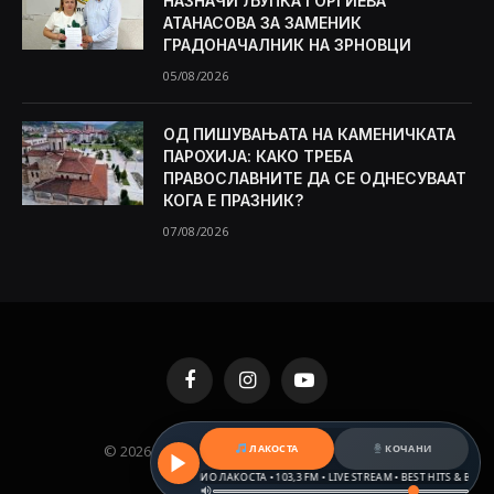
НАЗНАЧИ ЉУПКА ЃОРГИЕВА
АТАНАСОВА ЗА ЗАМЕНИК
ГРАДОНАЧАЛНИК НА ЗРНОВЦИ
05/08/2026
ОД ПИШУВАЊАТА НА КАМЕНИЧКАТА
ПАРОХИЈА: КАКО ТРЕБА
ПРАВОСЛАВНИТЕ ДА СЕ ОДНЕСУВААТ
КОГА Е ПРАЗНИК?
07/08/2026
Facebook
Instagram
YouTube
© 2026 KAMENICA.MK. Designed by
MKNET
.
ЛАКОСТА
КОЧАНИ
РАДИО ЛАКОСТА • 103,3 FM • LIVE STREAM • BEST HITS & BALKAN B