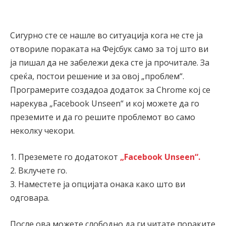
Сигурно сте се нашле во ситуација кога не сте ја
отвориле пораката на Фејсбук само за тој што ви
ја пишал да не забележи дека сте ја прочитале. За
среќа, постои решение и за овој „проблем“.
Програмерите создадоа додаток за Chrome кој се
нарекува „Facebook Unseen“ и кој можете да го
преземите и да го решите проблемот во само
неколку чекори.
1. Преземете го додатокот
„Facebook Unseen“.
2. Вклучете го.
3. Наместете ја опцијата онака како што ви
одговара.
После ова можете слободно да ги читате пораките