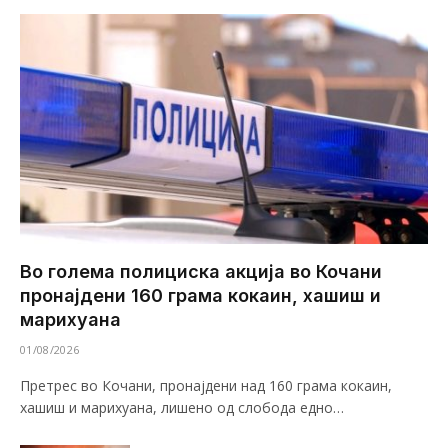
Во голема полициска акција во Кочани
пронајдени 160 грама кокаин, хашиш и
марихуана
01/08/2026
Претрес во Кочани, пронајдени над 160 грама кокаин,
хашиш и марихуана, лишено од слобода едно…