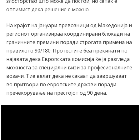
злосторство што може да постои, но сепак е
оптимист дека решение е можно.
На крајот на јануари превозници од Македонија и
регионот организираа координирани блокади на
граничните премини поради строгата примена на
правилото 90/180. Протестите беа прекинати по
најавата дека Европската комисија ќе ја разгледа
можноста за специјални визи за професионалните
возачи. Тие велат дека не сакаат да завршуваат
во притвори по европските држави поради
пречекорување на престојот од 90 дена.