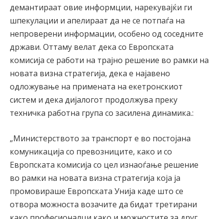
демантираат овие информции, нарекувајќи ги
шпекулации и апелираат да не се потпаѓа на
непроверени информации, особено од соседните
држави. Оттаму велат дека со Европската
комисија се работи на трајно решение во рамки на
новата визна стратегија, дека е најавено
одложување на примената на екетронскиот
систем и дека дијалогот продолжува преку
техничка работна група со засилена динамика.:
„Министерството за транспорт е во постојана
комуникација со превозниците, како и со
Европската комисија со цел изнаоѓање решение
во рамки на новата визна стратегија која ја
промовираше Европската Унија каде што се
отвора можноста возачите да бидат третирани
како професионалци како и можностите за друг