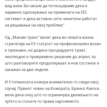
вид визи. Би сакале да потенцираме дека е
најавено одложување на примената на ЕЕС
системот и дека активно сите чинители работат
на решавање на овој проблем.“
Од „Макам-транс“ велат дека во новата визна
стратегија на ЕУ статусот на професионален возач
е признаен, но додека процедурите траат,
неопходно е привремено решение до април, за
што разговорите продолжуваат и нов состанок е
закажан за две недели.
И Стопанската комора внимателно го следи овој
случај. Првиот човек на Комората, Бранко Азески,
вели дека оној што го ограничува движењето на
луѓето и стоките го прави најголемото