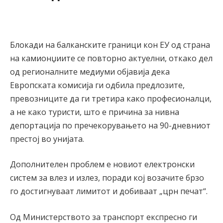
Блокади на балканските граници кон ЕУ од страна
на камионџиите се повторно актуелни, откако дел
од регионалните медиуми објавија дека
Европската комисија ги одбила предлозите,
превозниците да ги третира како професионалци,
а не како туристи, што е причина за нивна
депортација по пречекорувањето на 90-дневниот
престој во унијата.
Дополнителен проблем е новиот електронски
систем за влез и излез, поради кој возачите брзо
го достигнуваат лимитот и добиваат „црн печат“.
Од Министерството за транспорт експресно ги