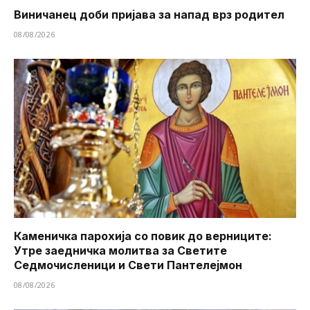
Виничанец доби пријава за напад врз родител
08/08/2026
Каменичка парохија со повик до верниците:
Утре заедничка молитва за Светите
Седмочисленици и Свети Пантелејмон
08/08/2026