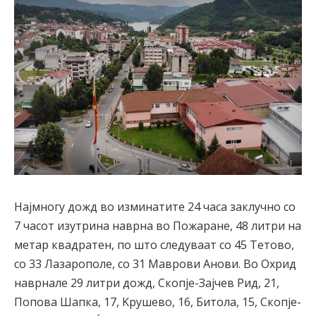
Најмногу дожд во изминатите 24 часа заклучно со
7 часот изутрина наврна во Пожаране, 48 литри на
метар квадратен, по што следуваат со 45 Тетово,
со 33 Лазарополе, со 31 Mаврови Анови. Во Охрид
наврнале 29 литри дожд, Скопје-Зајчев Рид, 21,
Попова Шапка, 17, Kрушево, 16, Битола, 15, Скопје-