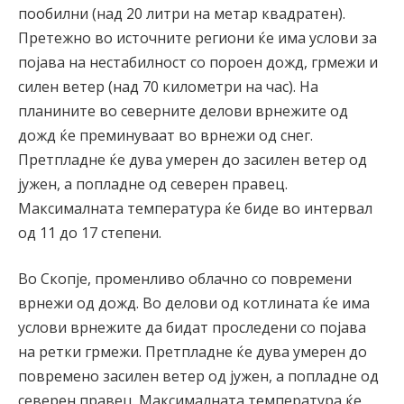
пообилни (над 20 литри на метар квадратен).
Претежно во источните региони ќе има услови за
појава на нестабилност со пороен дожд, грмежи и
силен ветер (над 70 километри на час). На
планините во северните делови врнежите од
дожд ќе преминуваат во врнежи од снег.
Претпладне ќе дува умерен до засилен ветер од
јужен, а попладне од северен правец.
Максималната температура ќе биде во интервал
од 11 до 17 степени.
Во Скопје, променливо облачно со повремени
врнежи од дожд. Во делови од котлината ќе има
услови врнежите да бидат проследени со појава
на ретки грмежи. Претпладне ќе дува умерен до
повремено засилен ветер од јужен, а попладне од
северен правец. Максималната температура ќе