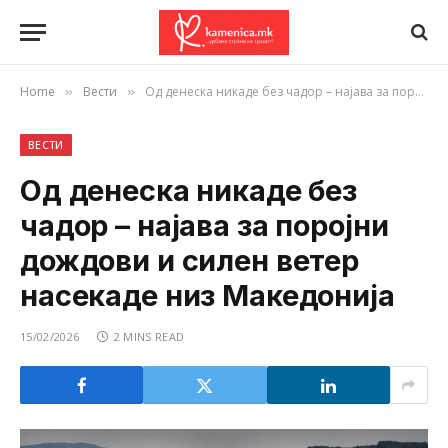
Home
Вести
Од денеска никаде без чадор – најава за поројни дождови и силен ветер насекаде низ Македонија
»
»
ВЕСТИ
Од денеска никаде без
чадор – најава за поројни
дождови и силен ветер
насекаде низ Македонија
15/02/2026
2 MINS READ