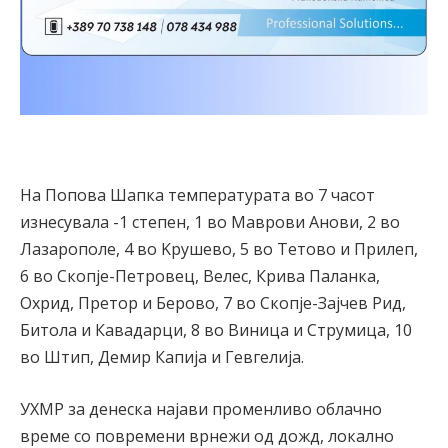
На Попова Шапка температурата во 7 часот
изнесувала -1 степен, 1 во Mаврови Анови, 2 во
Лазарополе, 4 во Kрушево, 5 во Тетово и Прилеп,
6 во Скопје-Петровец, Велес, Крива Паланка,
Охрид, Претор и Берово, 7 во Скопје-Зајчев Рид,
Битола и Кавадарци, 8 во Виница и Струмица, 10
во Штип, Демир Капија и Гевгелија.
УХМР за денеска најави променливо облачно
време со повремени врнежи од дожд, локално