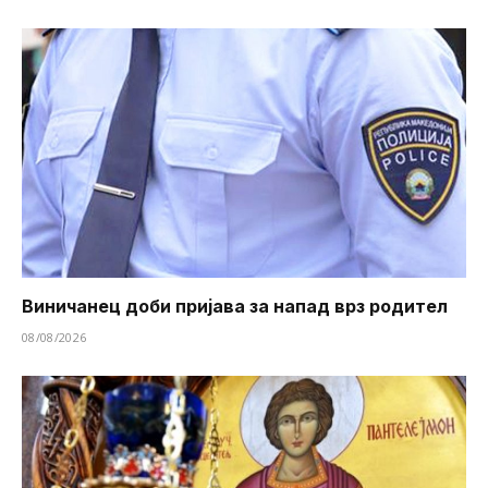
Виничанец доби пријава за напад врз родител
08/08/2026