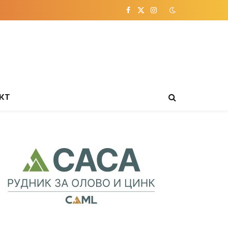
Facebook
X
Instagram
(Twitter)
КТ