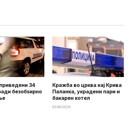
приведени 34
Кражба во црква кај Крива
ради безобѕирно
Паланка, украдени пари и
ње
бакарен котел
03/08/2026