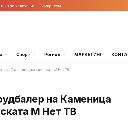
тика за колачиња
Импресум
а
Спорт
Регион
МАРКЕТИНГ
КОНТА
ница Саса – пишува штипската М Нет ТВ
фудбалер на Каменица
ската М Нет ТВ