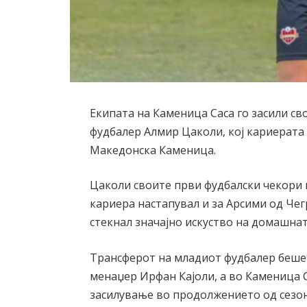
Екипата на Каменица Саса го засили св
фудбалер Алмир Цаколи, кој кариерата 
Македонска Каменица.
Цаколи своите први фудбалски чекори 
кариера настапувал и за Арсими од Чег
стекнал значајно искуство на домашнат
Трансферот на младиот фудбалер беше 
менаџер Ирфан Кајоли, а во Каменица С
засилување во продолжението од сезон