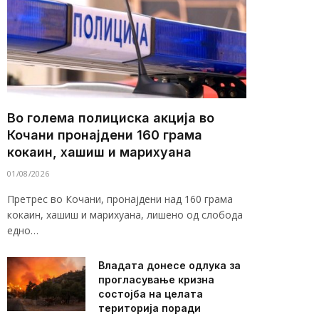
Во голема полициска акција во
Кочани пронајдени 160 грама
кокаин, хашиш и марихуана
01/08/2026
Претрес во Кочани, пронајдени над 160 грама
кокаин, хашиш и марихуана, лишено од слобода
едно…
Владата донесе одлука за
прогласување кризна
состојба на целата
територија поради