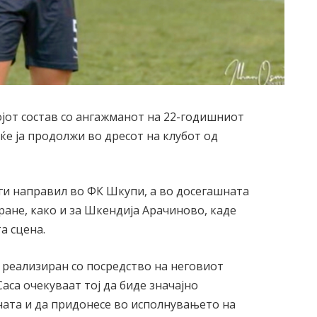
ојот состав со ангажманот на 22-годишниот
ќе ја продолжи во дресот на клубот од
ги направил во ФК Шкупи, а во досегашната
ране, како и за Шкендија Арачиново, каде
а сцена.
реализиран со посредство на неговиот
аса очекуваат тој да биде значајно
ата и да придонесе во исполнувањето на