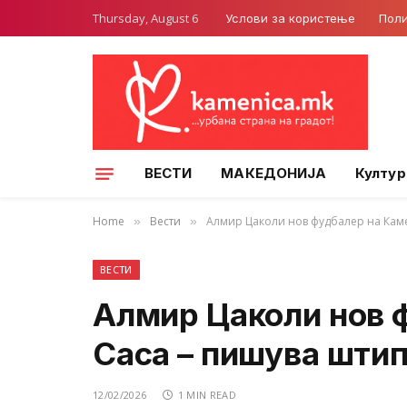
Thursday, August 6
Услови за користење
Поли
ВЕСТИ
МАКЕДОНИЈА
Култур
Home
Вести
Алмир Цаколи нов фудбалер на Каме
»
»
ВЕСТИ
Алмир Цаколи нов 
Саса – пишува штип
12/02/2026
1 MIN READ