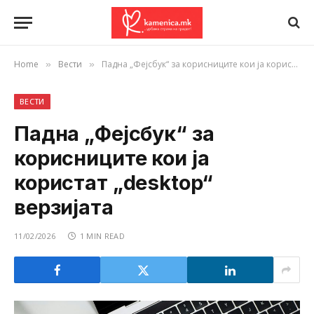
Home
Вести
Падна „Фејсбук“ за корисниците кои ја користат „desktop“ верзијата
»
»
ВЕСТИ
Падна „Фејсбук“ за
корисниците кои ја
користат „desktop“
верзијата
11/02/2026
1 MIN READ