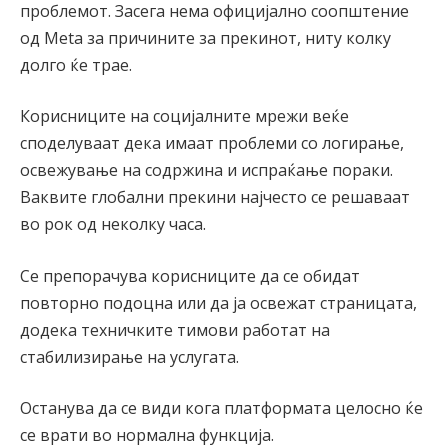
проблемот. Засега нема официјално соопштение
од Meta за причините за прекинот, ниту колку
долго ќе трае.
Корисниците на социјалните мрежи веќе
споделуваат дека имаат проблеми со логирање,
освежување на содржина и испраќање пораки.
Ваквите глобални прекини најчесто се решаваат
во рок од неколку часа.
Се препорачува корисниците да се обидат
повторно подоцна или да ја освежат страницата,
додека техничките тимови работат на
стабилизирање на услугата.
Останува да се види кога платформата целосно ќе
се врати во нормална функција.