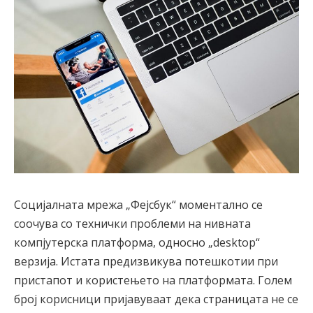
Социјалната мрежа „Фејсбук“ моментално се
соочува со технички проблеми на нивната
компјутерска платформа, односно „desktop“
верзија. Истата предизвикува потешкотии при
пристапот и користењето на платформата. Голем
број корисници пријавуваат дека страницата не се