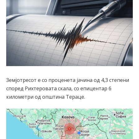
Земјотресот е со проценета јачина од 4,3 степени
според Рихтеровата скала, со епицентар 6
километри од општина Тераце.