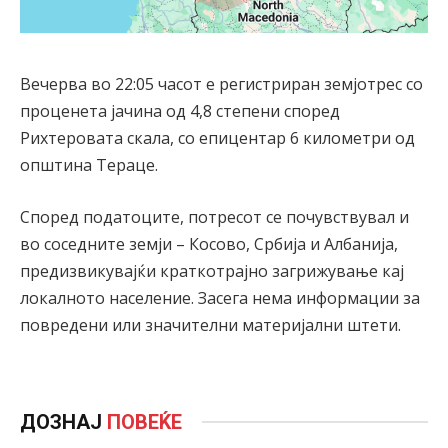
Вечерва во 22:05 часот е регистриран земјотрес со
проценета јачина од 4,8 степени според
Рихтеровата скала, со епицентар 6 километри од
општина Тераце.
Според податоците, потресот се почувствувал и
во соседните земји – Косово, Србија и Албанија,
предизвикувајќи краткотрајно загрижување кај
локалното население. Засега нема информации за
повредени или значителни материјални штети.
ДОЗНАЈ
ПОВЕЌЕ