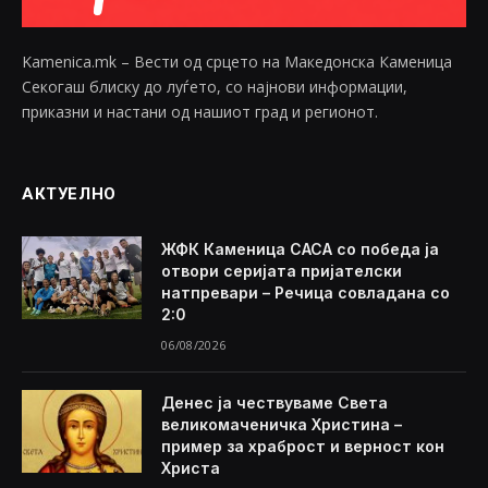
Kamenica.mk – Вести од срцето на Македонска Каменица
Секогаш блиску до луѓето, со најнови информации,
приказни и настани од нашиот град и регионот.
АКТУЕЛНО
ЖФК Каменица САСА со победа ја
отвори серијата пријателски
натпревари – Речица совладана со
2:0
06/08/2026
Денес ја чествуваме Света
великомаченичка Христина –
пример за храброст и верност кон
Христа