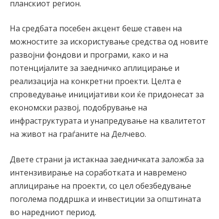
планскиот регион.
На средбата посебен акцент беше ставен на
можностите за искористување средства од новите
развојни фондови и програми, како и на
потенцијалите за заедничко аплицирање и
реализација на конкретни проекти. Целта е
спроведување иницијативи кои ќе придонесат за
економски развој, подобрување на
инфраструктурата и унапредување на квалитетот
на живот на граѓаните на Делчево.
Двете страни ја истакнаа заедничката заложба за
интензивирање на соработката и навремено
аплицирање на проекти, со цел обезбедување
поголема поддршка и инвестиции за општината
во наредниот период.