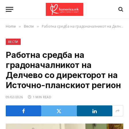
Home
Вести
Работна средба на градоначалникот на Делчево со директорот на Источно-планскиот регион
»
»
ВЕСТИ
Работна средба на
градоначалникот на
Делчево со директорот на
Источно-планскиот регион
09/02/2026
1 MIN READ