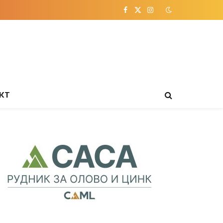
Facebook
X
Instagram
(Twitter)
КТ