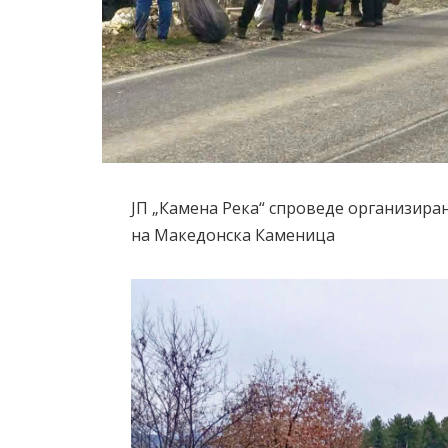
ЈП „Камена Река“ спроведе организиран
на Македонска Каменица