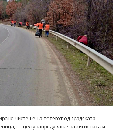
ирано чистење на потегот од градската
еница, со цел унапредување на хигиената и