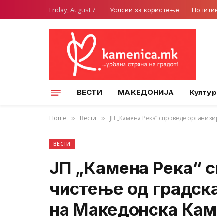
Friday, August 7
Услови за користење
Полити
ВЕСТИ
МАКЕДОНИЈА
Култур
Home
Вести
ЈП „Камена Река“ спроведе организи
»
»
ВЕСТИ
ЈП „Камена Река“ 
чистење од градска
на Македонска Ка