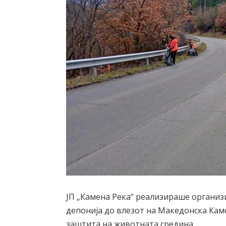
ЈП „Камена Река“ реализираше организ
депонија до влезот на Македонска Кам
заштита на животната средина.