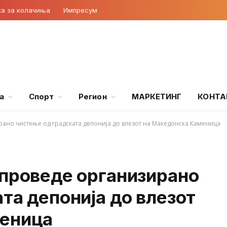
ка за колачиња
Импресум
а
Спорт
Регион
МАРКЕТИНГ
КОНТА
рано чистење од градската депонија до влезот на Македонска Каменица
спроведе организирано
та депонија до влезот
меница