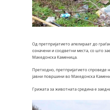
Од претпријатието апелираат до граѓан
означени и соодветни места, со што за
Македонска Каменица.
Претходно, претпријатието спроведе н
јавни површини во Македонска Камени
Грижата за животната средина е заедн