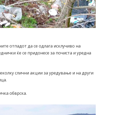
ите отпадот да се одлага исклучиво на
еднички ќе се придонесе за почиста и уредна
еколку слични акции за уредување и на други
ца.
ичка обврска.