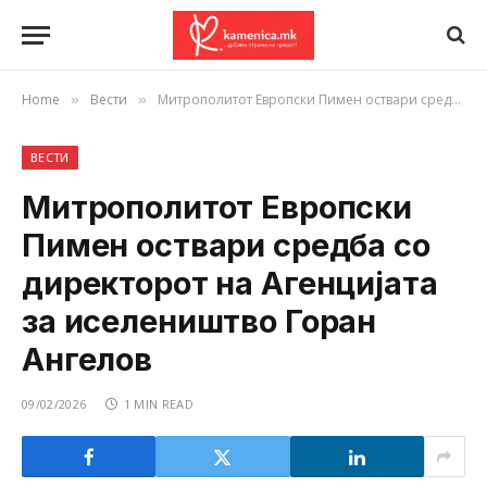
Home
Вести
Митрополитот Европски Пимен оствари средба со директорот на Агенцијата за иселеништво Горан Ангелов
»
»
ВЕСТИ
Митрополитот Европски
Пимен оствари средба со
директорот на Агенцијата
за иселеништво Горан
Ангелов
09/02/2026
1 MIN READ