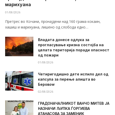
марихуана
01/08/2026
Претрес во Кочани, пронајдени над 160 грама кокаин,
хашиш и марихуана, лишено од слобода едно…
Владата донесе одлука за
прогласување кризна состојба на
целата територија поради опасност
од пожари
01/08/2026
Четиригодишно дете испило дел од
капсула за перење алишта во
Беровоw
02/08/2026
ГРАДОНАЧАЛНИКОТ ВАНЧО МИТЕВ ЈА
НАЗНАЧИ ЉУПКА ЃОРГИЕВА
АТАНАСОВА ЗА ЗАМЕНИК