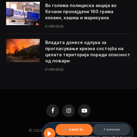
Во голема полициска акција во
Кочани пронајдени 160 грама
кокаин, хашиш и марихуана
01/08/2026
Владата донесе одлука за
прогласување кризна состојба на
целата територија поради опасност
од пожари
01/08/2026
Facebook
Instagram
YouTube
© 2026 KAMENICA.MK. Designed by
MKNET
.
ЛАКОСТА
КОЧАНИ