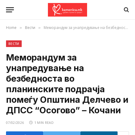
Home
Вести
Меморандум за унапредување на безбедноста во планинските подрачја помеѓу Општина Делчево и ДПСС “Осогово” – Кочани
»
»
ВЕСТИ
Меморандум за
унапредување на
безбедноста во
планинските подрачја
помеѓу Општина Делчево и
ДПСС “Осогово” – Кочани
07/02/2026
1 MIN READ