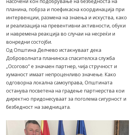
насочени кон подобрување на безбедноста на
планина, побрза и поефикасна координација при
интервенции, размена на знаења и искуства, како
и реализација на превентивни активности, обуки
и навремена реакција во случаи на несреќи и
вонредни состојби.
Од Општина Делчево истакнуваат дека
Доброволната планинска спасителска служба
„Осогово“ е значаен партнер, чија стручност и
хуманост имаат непроценливо значење. Како
одговорна локална самоуправа, Општината
останува посветена на градење партнерства кои
директно придонесуваат за поголема сигурност и
безбедност на заедницата.