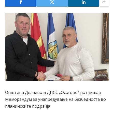
Општина Делчево и ДПСС „Осогово“ потпишаа
Меморандум за унапредување на безбедноста во
планинските подрачја