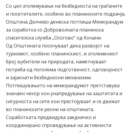
Со цел зголемување на безбедноста на граѓаните
и посетителите, особено во планинските подрачја,
Општина Делчево денеска потпиша Меморандум
за соработка со Доброволната планинска
спасителска служба „Осогово“ од Кочани.
Од Општината посочуваат дека развојот на
туризмот, особено планинскиот, и зголемениот
број љубители на природата, наметнуваат
потреба од поголема подготвеност, одговорност
и зајакнати безбедносни механизми.
Потпишувањето на меморандумот претставува
значаен чекор кон унапредување на заштитата и
сигурноста на сите кои престојуваат и се движат
во планинските реони на општината.
Соработката предвидува заедничко и
координирано спроведување на активности