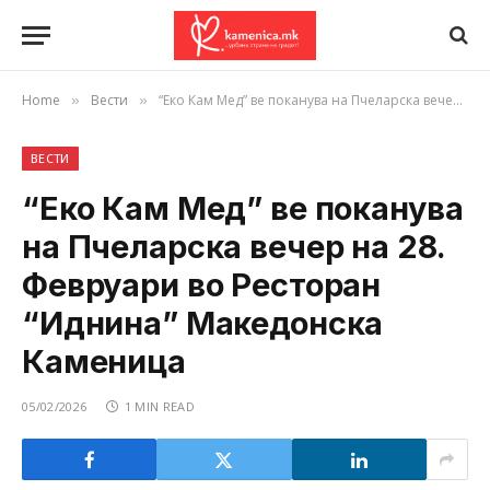
Home
Вести
“Еко Кам Мед” ве поканува на Пчеларска вечер на 28. Февруари во Ресторан “Иднина” Македонска Каменица
»
»
ВЕСТИ
“Еко Кам Мед” ве поканува
на Пчеларска вечер на 28.
Февруари во Ресторан
“Иднина” Македонска
Каменица
05/02/2026
1 MIN READ