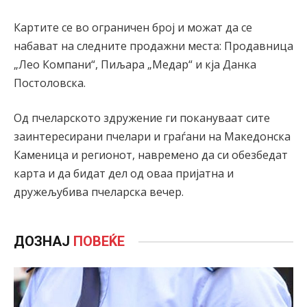
Картите се во ограничен број и можат да се
набават на следните продажни места: Продавница
„Лео Компани“, Пиљара „Медар“ и кја Данка
Постоловска.
Од пчеларското здружение ги покануваат сите
заинтересирани пчелари и граѓани на Македонска
Каменица и регионот, навремено да си обезбедат
карта и да бидат дел од оваа пријатна и
дружељубива пчеларска вечер.
ДОЗНАЈ
ПОВЕЌЕ