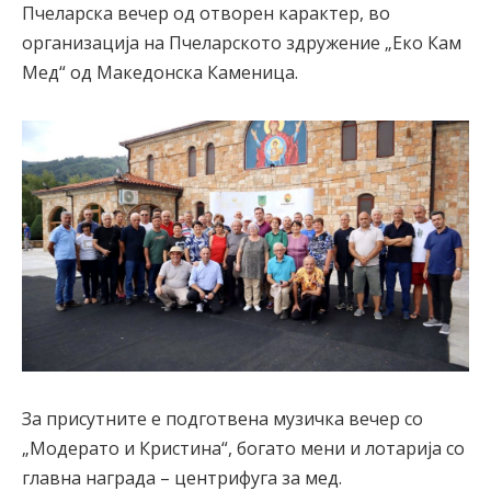
Пчеларска вечер од отворен карактер, во
организација на Пчеларското здружение „Еко Кам
Мед“ од Македонска Каменица.
За присутните е подготвена музичка вечер со
„Модерато и Кристина“, богато мени и лотарија со
главна награда – центрифуга за мед.