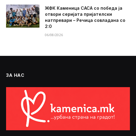
ЖФК Каменица САСА со победа ја
отвори серијата пријателски
натпревари – Речица совладана со
2:0
06/08/2026
ЗА НАС