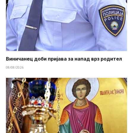
Виничанец доби пријава за напад врз родител
08/08/2026