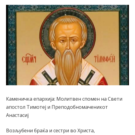
Каменичка епархија: Молитвен спомен на Свети
апостол Тимотеј и Преподобномаченикот
Анастасиј
Возљубени браќа и сестри во Христа,