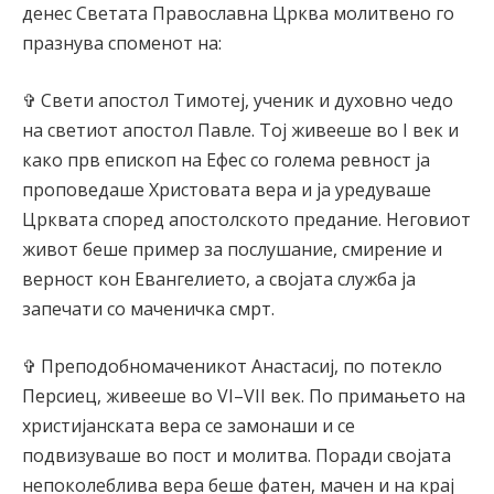
денес Светата Православна Црква молитвено го
празнува споменот на:
✞ Свети апостол Тимотеј, ученик и духовно чедо
на светиот апостол Павле. Тој живееше во I век и
како прв епископ на Ефес со голема ревност ја
проповедаше Христовата вера и ја уредуваше
Црквата според апостолското предание. Неговиот
живот беше пример за послушание, смирение и
верност кон Евангелието, а својата служба ја
запечати со маченичка смрт.
✞ Преподобномаченикот Анастасиј, по потекло
Персиец, живееше во VI–VII век. По примањето на
христијанската вера се замонаши и се
подвизуваше во пост и молитва. Поради својата
непоколеблива вера беше фатен, мачен и на крај