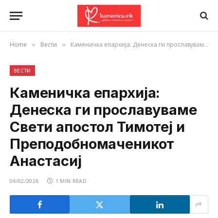
Home
Вести
Каменичка епархија: Денеска ги прославуваме Свети апостол Тимотеј и Преподобномаченикот Анастасиј
»
»
ВЕСТИ
Каменичка епархија:
Денеска ги прославуваме
Свети апостол Тимотеј и
Преподобномаченикот
Анастасиј
04/02/2026
1 MIN READ