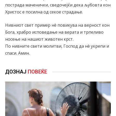
пострада маченички, сведочејќи дека љубовта кон
Христос е посилна од секое страдање.
Нивниот свет пример нè повикува на верност кон
Бога, храбро исповедање на верата и трпеливо
носење на нашиот животен крст.
По нивните свети молитви, Господ да нè укрепи и
спаси. Амин.
ДОЗНАЈ
ПОВЕЌЕ