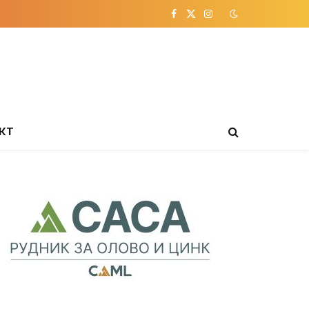
Facebook
X
Instagram
(Twitter)
КТ