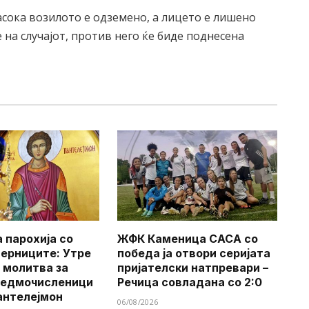
насока возилото е одземено, а лицето е лишено
на случајот, против него ќе биде поднесена
 парохија со
ЖФК Каменица САСА со
верниците: Утре
победа ја отвори серијата
 молитва за
пријателски натпревари –
Седмочисленици
Речица совладана со 2:0
антелејмон
06/08/2026