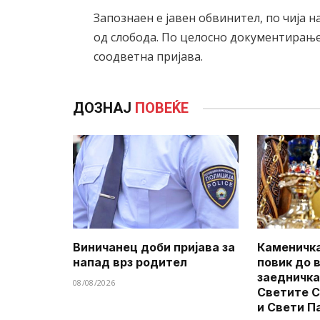
Запознаен е јавен обвинител, по чија 
од слобода. По целосно документирање 
соодветна пријава.
ДОЗНАЈ
ПОВЕЌЕ
Виничанец доби пријава за
Каменичка
напад врз родител
повик до 
заедничка
08/08/2026
Светите 
и Свети П