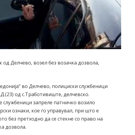
 од Делчево, возел без возачка дозвола,
Македонија“ во Делчево, полициски службеници
Д.(23) од с.Тработивиште, делчевско.
е службеници запреле патничко возило
рски ознаки, кое го управувал, при што е
то без претходно да се стекне со право на
ка дозвола.