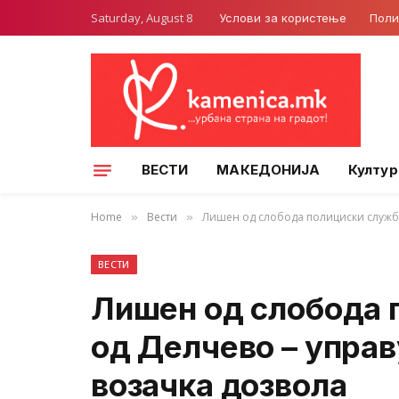
Saturday, August 8
Услови за користење
Поли
ВЕСТИ
МАКЕДОНИЈА
Култур
Home
Вести
Лишен од слобода полициски службе
»
»
ВЕСТИ
Лишен од слобода 
од Делчево – управ
возачка дозвола