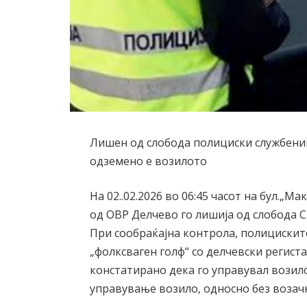
Лишен од слобода полициски службеник
одземено е возилото
На 02..02.2026 во 06:45 часот на бул.„
од ОВР Делчево го лишија од слобода С.
При сообраќајна контрола, полицискит
„фолксваген голф“ со делчевски региста
констатирано дека го управувал возило
управување возило, односно без возач