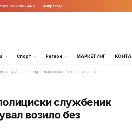
тика за колачиња
Импресум
а
Спорт
Регион
МАРКЕТИНГ
КОНТА
ник од Делчево – управувал возило без возачка дозвола
полициски службеник
увал возило без