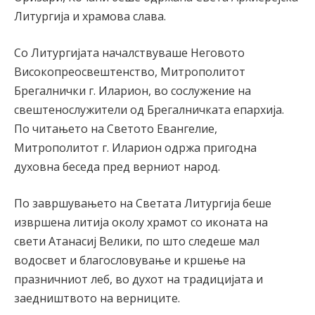
Литургија и храмова слава.
Со Литургијата началствуваше Неговото
Високопреосвештенство, Митрополитот
Брегалнички г. Иларион, во сослужение на
свештенослужители од Брегалничката епархија.
По читањето на Светото Евангелие,
Митрополитот г. Иларион одржа пригодна
духовна беседа пред верниот народ.
По завршувањето на Светата Литургија беше
извршена литија околу храмот со иконата на
свети Атанасиј Велики, по што следеше мал
водосвет и благословување и кршење на
празничниот леб, во духот на традицијата и
заедништвото на верниците.