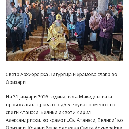
Света Архиерејска Литургија и храмова слава во
Оризари
На 31 јануари 2026 година, кога Македонската
православна црква го одбележува споменот на
свети Атанасиј Велики и свети Кирил
Александриски, во храмот „Св. Атанасиј Велики“ во
Оризари, Кочани беше одржана Света Архиерејска