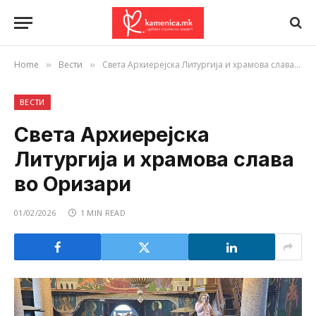
Home
Вести
Света Архиерејска Литургија и храмова слава во Оризари
»
»
ВЕСТИ
Света Архиерејска
Литургија и храмова слава
во Оризари
01/02/2026
1 MIN READ